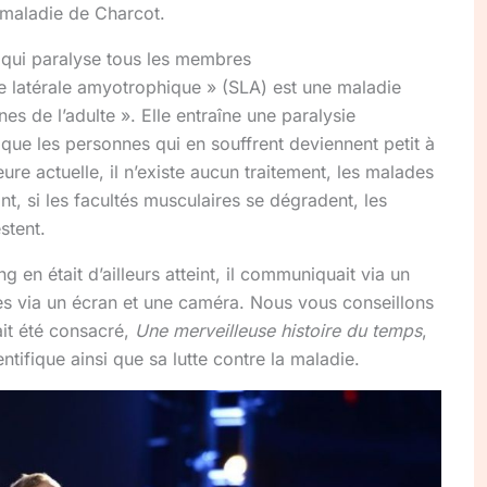
a maladie de Charcot.
 qui paralyse tous les membres
e latérale amyotrophique » (SLA) est une maladie
 de l’adulte ». Elle entraîne une paralysie
 que les personnes qui en souffrent deviennent petit à
ure actuelle, il n’existe aucun traitement, les malades
t, si les facultés musculaires se dégradent, les
estent.
en était d’ailleurs atteint, il communiquait via un
res via un écran et une caméra. Nous vous conseillons
vait été consacré,
Une merveilleuse histoire du temps
,
ntifique ainsi que sa lutte contre la maladie.