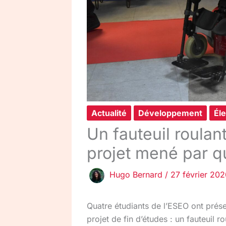
Actualité
Développement
Él
Un fauteuil roulant
projet mené par q
Hugo Bernard
/
27 février 20
Quatre étudiants de l’ESEO ont prése
projet de fin d’études : un fauteuil r