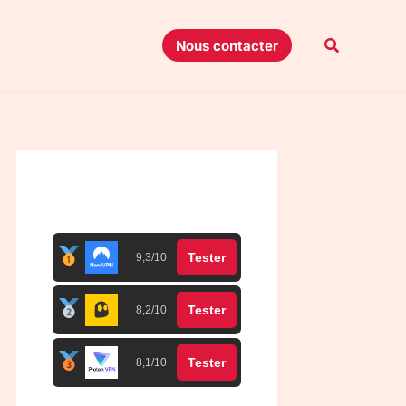
Recherche
Nous contacter
Top 3 meilleurs VPN
Tester
9,3/10
Tester
8,2/10
Tester
8,1/10