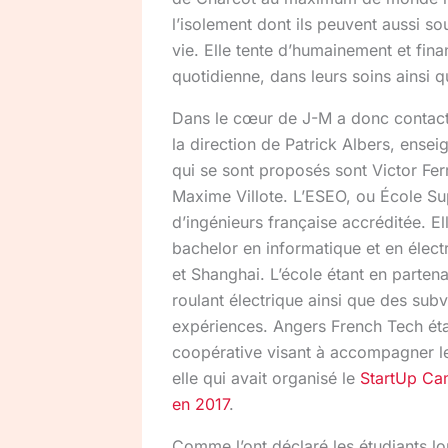
l’isolement dont ils peuvent aussi so
vie. Elle tente d’humainement et fin
quotidienne, dans leurs soins ainsi q
Dans le cœur de J-M a donc contacté
la direction de Patrick Albers, ense
qui se sont proposés sont Victor Fer
Maxime Villote. L’ESEO, ou École Sup
d’ingénieurs française accréditée. El
bachelor en informatique et en électr
et Shanghai. L’école étant en partena
roulant électrique ainsi que des subv
expériences. Angers French Tech étai
coopérative visant à accompagner les
elle qui avait organisé le
StartUp C
en 2017
.
Comme l’ont déclaré les étudiants l