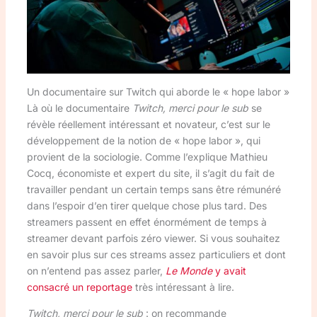
Un documentaire sur Twitch qui aborde le « hope labor »
Là où le documentaire
Twitch, merci pour le sub
se
révèle réellement intéressant et novateur, c’est sur le
développement de la notion de « hope labor », qui
provient de la sociologie. Comme l’explique Mathieu
Cocq, économiste et expert du site, il s’agit du fait de
travailler pendant un certain temps sans être rémunéré
dans l’espoir d’en tirer quelque chose plus tard. Des
streamers passent en effet énormément de temps à
streamer devant parfois zéro viewer. Si vous souhaitez
en savoir plus sur ces streams assez particuliers et dont
on n’entend pas assez parler,
Le Monde
y avait
consacré un reportage
très intéressant à lire.
Twitch, merci pour le sub
: on recommande