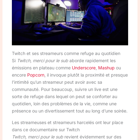
Twitch et ses streameurs comme refuge au quotidien
Si
Twitch, merci pour le sub
aborde rapidement les
émissions en plateau comme
Underscore
,
Mashup
ou
encore
Popcorn
, il invoque plutôt la proximité et presque
l’intimité qu’un streameur peut avoir avec sa
communauté. Pour beaucoup, suivre un live est une
sorte de refuge dans lequel on peut se conforter au
quotidien, loin des problèmes de la vie, comme une
présence ou un divertissement tout au long d’une soirée.
Les streameuses et streameurs harcelés ont leur place
dans ce documentaire sur Twitch
Twitch, merci pour le sub
revient évidemment sur des