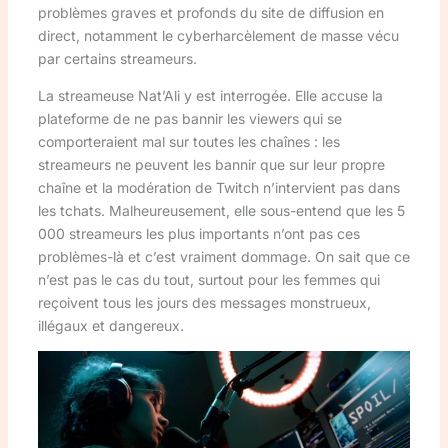
problèmes graves et profonds du site de diffusion en
direct, notamment le cyberharcèlement de masse vécu
par certains streameurs.
La streameuse Nat’Ali y est interrogée. Elle accuse la
plateforme de ne pas bannir les viewers qui se
comporteraient mal sur toutes les chaînes : les
streameurs ne peuvent les bannir que sur leur propre
chaîne et la modération de Twitch n’intervient pas dans
les tchats. Malheureusement, elle sous-entend que les 5
000 streameurs les plus importants n’ont pas ces
problèmes-là et c’est vraiment dommage. On sait que ce
n’est pas le cas du tout, surtout pour les femmes qui
reçoivent tous les jours des messages monstrueux,
illégaux et dangereux.