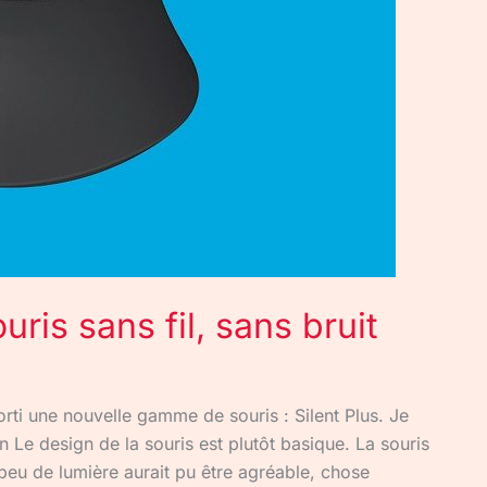
ris sans fil, sans bruit
rti une nouvelle gamme de souris : Silent Plus. Je
 Le design de la souris est plutôt basique. La souris
peu de lumière aurait pu être agréable, chose