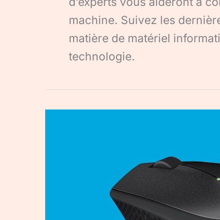
d’experts vous aideront à con
machine. Suivez les dernièr
matière de matériel informati
technologie.
Logitech
M330
:
Une
souris
sans
fil,
sans
bruit