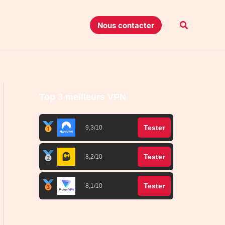
Recherche
Nous contacter
Top 3 meilleurs VPN
Tester
9,3/10
Tester
8,2/10
Tester
8,1/10