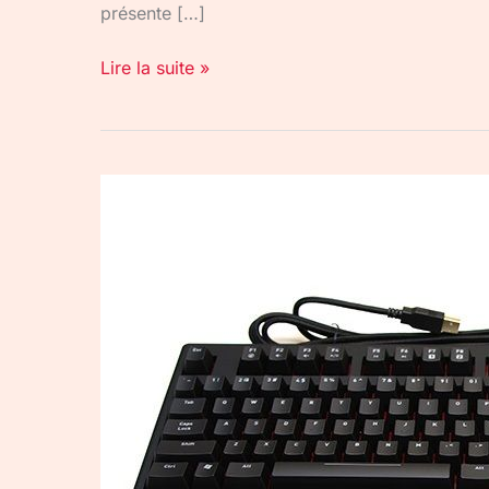
présente […]
Lire la suite »
Fnatic
Gear
Rush
G1
:
un
clavier
gamer
plutôt
sobre