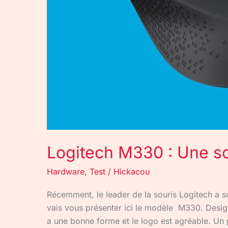
Logitech M330 : Une sou
Hardware
,
Test
/
Hickacou
Récemment, le leader de la souris Logitech a so
vais vous présenter ici le modèle M330. Design
a une bonne forme et le logo est agréable. Un 