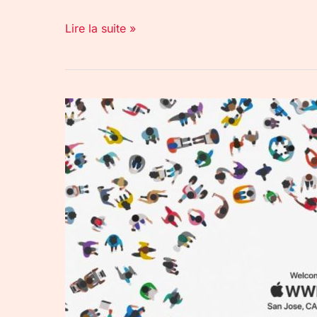
Lire la suite »
L’Apple
WWDC
2017
:
iOS
11,
iMac
Pro,
HomePod,
…..