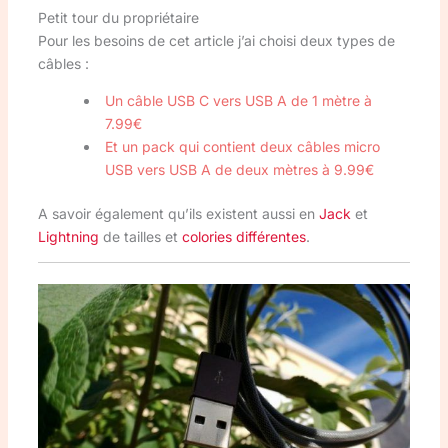
Petit tour du propriétaire
Pour les besoins de cet article j’ai choisi deux types de
câbles :
Un câble USB C vers USB A de 1 mètre à
7.99€
Et un pack qui contient deux câbles micro
USB vers USB A de deux mètres à 9.99€
A savoir également qu’ils existent aussi en
Jack
et
Lightning
de tailles et
colories différentes
.