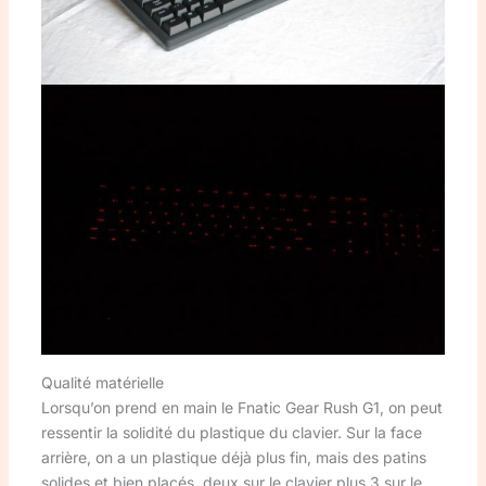
Qualité matérielle
Lorsqu’on prend en main le Fnatic Gear Rush G1, on peut
ressentir la solidité du plastique du clavier. Sur la face
arrière, on a un plastique déjà plus fin, mais des patins
solides et bien placés, deux sur le clavier plus 3 sur le