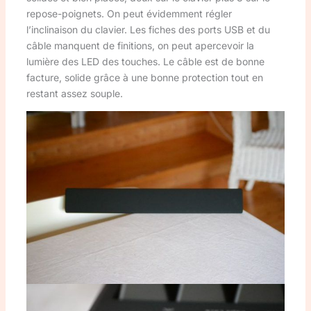
repose-poignets. On peut évidemment régler
l’inclinaison du clavier. Les fiches des ports USB et du
câble manquent de finitions, on peut apercevoir la
lumière des LED des touches. Le câble est de bonne
facture, solide grâce à une bonne protection tout en
restant assez souple.