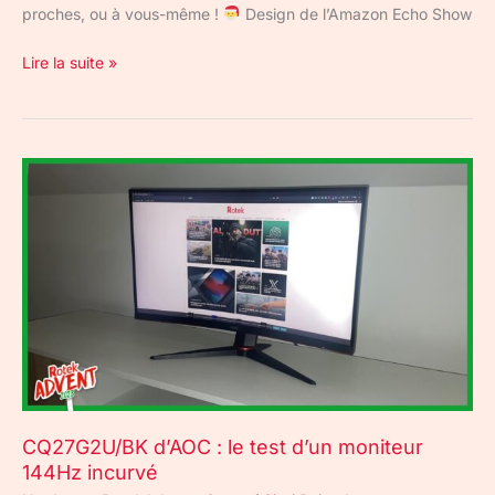
proches, ou à vous-même !
Design de l’Amazon Echo Show
Lire la suite »
CQ27G2U/BK
d’AOC
:
le
test
d’un
moniteur
144Hz
incurvé
CQ27G2U/BK d’AOC : le test d’un moniteur
144Hz incurvé