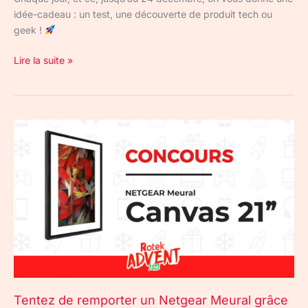
idée-cadeau : un test, une découverte de produit tech ou
geek !
Lire la suite »
Tentez
de
remporter
un
Netgear
Meural
grâce
à
notre
concours
du
Tentez de remporter un Netgear Meural grâce
RotekAdvent