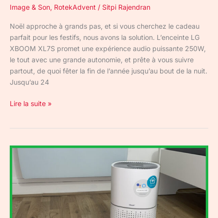
Image & Son
,
RotekAdvent
/
Sitpi Rajendran
Noël approche à grands pas, et si vous cherchez le cadeau
parfait pour les festifs, nous avons la solution. L’enceinte LG
XBOOM XL7S promet une expérience audio puissante 250W,
le tout avec une grande autonomie, et prête à vous suivre
partout, de quoi fêter la fin de l’année jusqu’au bout de la nuit.
Jusqu’au 24
Lire la suite »
Test
du
Bright
de
Duux
:
mieux