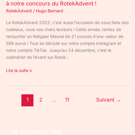
à notre concours du RotekAdvent !
!
RotekAdvent
/
Hugo Bernard
Le RotekAdvent 2022, c’est aussi l’occasion de vous faire des
cadeaux, vous nos chers lecteurs ! Cette année, tentez de
remporter un Netgear Meural de 21 pouces d’une valeur de
599 euros ! Tout se déroule sur notre compte Instagram et
notre compte TikTok. Jusqu’au 24 décembre, c’est le
calendrier de l’Avent sur Rotek :
Lire la suite »
1
2
…
11
Suivant
→
Top 3 meilleurs VPN