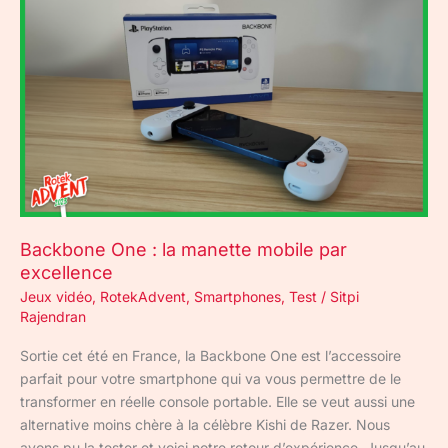
One
:
la
manette
mobile
par
excellence
Backbone One : la manette mobile par
excellence
Jeux vidéo
,
RotekAdvent
,
Smartphones
,
Test
/
Sitpi
Rajendran
Sortie cet été en France, la Backbone One est l’accessoire
parfait pour votre smartphone qui va vous permettre de le
transformer en réelle console portable. Elle se veut aussi une
alternative moins chère à la célèbre Kishi de Razer. Nous
avons pu la tester et voici notre retour d’expérience. Jusqu’au