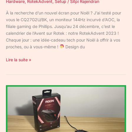
Hardware
,
RotekAdvent
,
Setup
/
Sitpi Rajendran
À la recherche d’un nouvel écran pour Noël ? J’ai testé pour
vous le CQ27G2U/BK, un moniteur 144Hz incurvé d’AOC, la
filiale gaming de Phillips. Jusqu’au 24 décembre, c’est le
calendrier de l’Avent sur Rotek : notre RotekAdvent 2023 !
Chaque jour : une idée-cadeau tech pour Noël à offrir à vos
proches, ou à vous-même !
Design du
Lire la suite »
AGON
AGM600
:
une
souris
gamer
parfaite