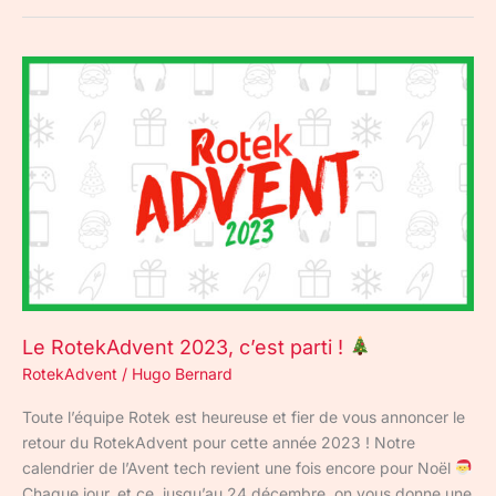
Le
RotekAdvent
2023,
c’est
parti
!
Le RotekAdvent 2023, c’est parti !
RotekAdvent
/
Hugo Bernard
Toute l’équipe Rotek est heureuse et fier de vous annoncer le
retour du RotekAdvent pour cette année 2023 ! Notre
calendrier de l’Avent tech revient une fois encore pour Noël
Chaque jour, et ce, jusqu’au 24 décembre, on vous donne une