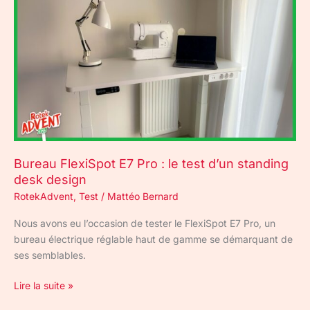
FlexiSpot
E7
Pro
:
le
test
d’un
standing
desk
design
Bureau FlexiSpot E7 Pro : le test d’un standing
desk design
RotekAdvent
,
Test
/
Mattéo Bernard
Nous avons eu l’occasion de tester le FlexiSpot E7 Pro, un
bureau électrique réglable haut de gamme se démarquant de
ses semblables.
Lire la suite »