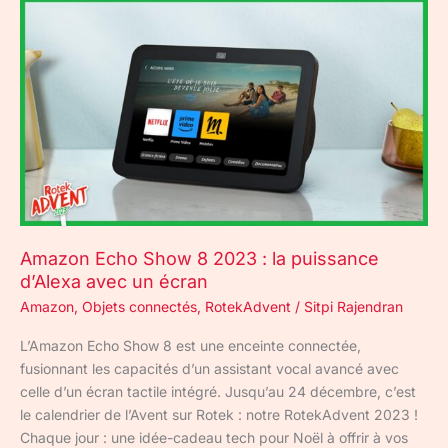
Amazon
Echo
Show
8
2023 :
la
puissance
d’Alexa
avec
un
écran
Amazon Echo Show 8 2023 : la puissance
d’Alexa avec un écran
Amazon
,
Objets connectés
,
RotekAdvent
/
Sitpi Rajendran
L’Amazon Echo Show 8 est une enceinte connectée,
fusionnant les capacités d’un assistant vocal avancé avec
celle d’un écran tactile intégré. Jusqu’au 24 décembre, c’est
le calendrier de l’Avent sur Rotek : notre RotekAdvent 2023 !
Chaque jour : une idée-cadeau tech pour Noël à offrir à vos