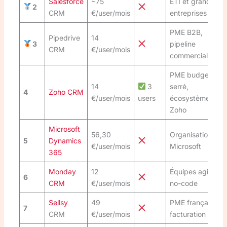
Salesforce
~75
ETI et grandes
2
CRM
€/user/mois
entreprises
PME B2B,
Pipedrive
14
3
pipeline
CRM
€/user/mois
commercial
PME budget
14
3
serré,
4
Zoho CRM
€/user/mois
users
écosystème
Zoho
Microsoft
56,30
Organisations
5
Dynamics
€/user/mois
Microsoft
365
Monday
12
Équipes agiles,
6
CRM
€/user/mois
no-code
Sellsy
49
PME françaises,
7
CRM
€/user/mois
facturation