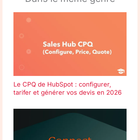
Le CPQ de HubSpot : configurer,
tarifer et générer vos devis en 2026