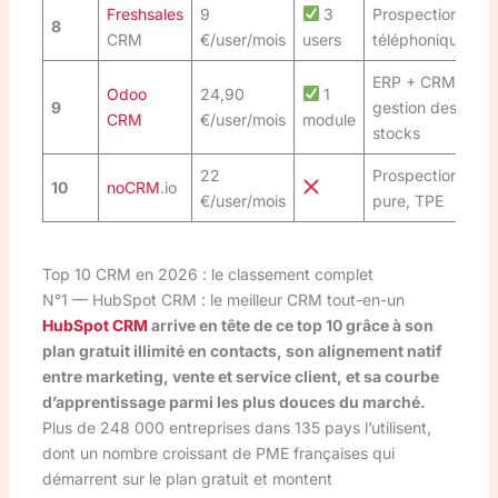
Freshsales
9
3
Prospection
8
CRM
€/user/mois
users
téléphonique
ERP + CRM,
Odoo
24,90
1
9
gestion des
CRM
€/user/mois
module
stocks
22
Prospection
10
noCRM
.io
€/user/mois
pure, TPE
Top 10 CRM en 2026 : le classement complet
N°1 — HubSpot CRM : le meilleur CRM tout-en-un
HubSpot CRM
arrive en tête de ce top 10 grâce à son
plan gratuit illimité en contacts, son alignement natif
entre marketing, vente et service client, et sa courbe
d’apprentissage parmi les plus douces du marché.
Plus de 248 000 entreprises dans 135 pays l’utilisent,
dont un nombre croissant de PME françaises qui
démarrent sur le plan gratuit et montent