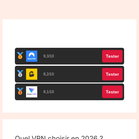
Top 3 meilleurs VPN
Tester
9,3/10
Tester
8,2/10
Tester
8,1/10
Quel VPN choisir en 2026 ?