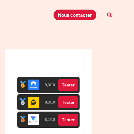
Recherche
Nous contacter
Top 3 meilleurs VPN
Tester
9,3/10
Tester
8,2/10
Tester
8,1/10