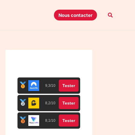
Recherche
Nous contacter
Top 3 meilleurs VPN
Tester
9,3/10
Tester
8,2/10
Tester
8,1/10