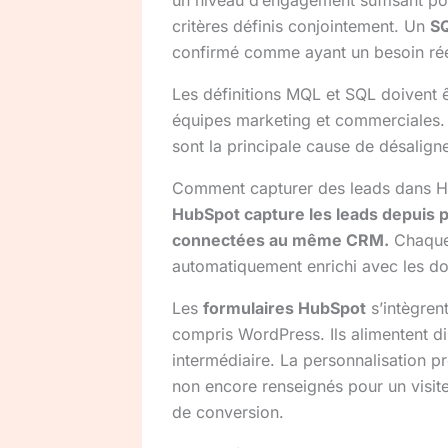
un niveau d’engagement suffisant po
critères définis conjointement. Un
S
confirmé comme ayant un besoin réel
Les définitions MQL et SQL doivent ê
équipes marketing et commerciales.
sont la principale cause de désalig
Comment capturer des leads dans 
HubSpot capture les leads depuis 
connectées au même CRM.
Chaque 
automatiquement enrichi avec les do
Les
formulaires HubSpot
s’intègren
compris WordPress. Ils alimentent d
intermédiaire. La personnalisation 
non encore renseignés pour un visiteu
de conversion.