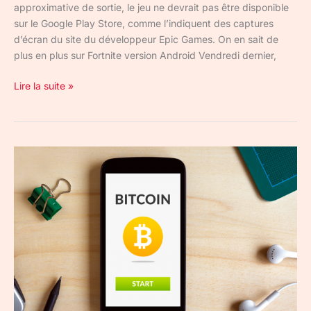
approximative de sortie, le jeu ne devrait pas être disponible
sur le Google Play Store, comme l’indiquent des captures
d’écran du site du développeur Epic Games. On en sait de
plus en plus sur Fortnite version Android Vendredi dernier,
Lire la suite »
Les
applications
de
minage
de
cryptomonnaies
interdites
sur
le
Play