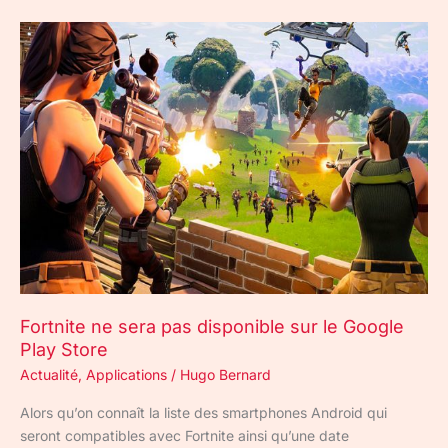
Fortnite
ne
sera
pas
disponible
sur
le
Google
Play
Store
Fortnite ne sera pas disponible sur le Google
Play Store
Actualité
,
Applications
/
Hugo Bernard
Alors qu’on connaît la liste des smartphones Android qui
seront compatibles avec Fortnite ainsi qu’une date