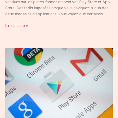
vendues sur les plates-formes respectives Play Store et App
Store. Des tarifs imposés Lorsque vous naviguez sur un des
deux magasins d’applications, vous voyez que certaines
Lire la suite »
60
jeux
pour
enfants
infectés
supprimés
par
Google
du
Play
Store