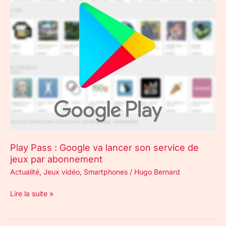
Pass
:
Google
va
lancer
son
service
de
jeux
par
abonnement
Play Pass : Google va lancer son service de
jeux par abonnement
Actualité
,
Jeux vidéo
,
Smartphones
/
Hugo Bernard
Lire la suite »