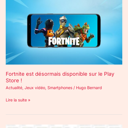
Fortnite
est
désormais
disponible
sur
le
Play
Store
!
Fortnite est désormais disponible sur le Play
Store !
Actualité
,
Jeux vidéo
,
Smartphones
/
Hugo Bernard
Lire la suite »
Play