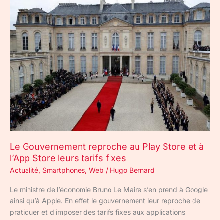
Le
Gouvernement
reproche
au
Play
Store
et
à
l’App
Store
leurs
tarifs
fixes
Le Gouvernement reproche au Play Store et à
l’App Store leurs tarifs fixes
Actualité
,
Smartphones
,
Web
/
Hugo Bernard
Le ministre de l’économie Bruno Le Maire s’en prend à Google
ainsi qu’à Apple. En effet le gouvernement leur reproche de
pratiquer et d’imposer des tarifs fixes aux applications