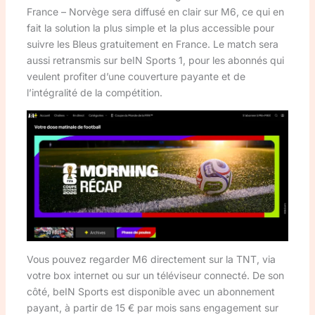
France – Norvège sera diffusé en clair sur M6, ce qui en
fait la solution la plus simple et la plus accessible pour
suivre les Bleus gratuitement en France. Le match sera
aussi retransmis sur beIN Sports 1, pour les abonnés qui
veulent profiter d’une couverture payante et de
l’intégralité de la compétition.
Vous pouvez regarder M6 directement sur la TNT, via
votre box internet ou sur un téléviseur connecté. De son
côté, beIN Sports est disponible avec un abonnement
payant, à partir de 15 € par mois sans engagement sur