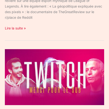
revient sur une équipe esport mythique de League of
Legends. À lire également : « La géopolitique expliquée avec
des pixels » : le documentaire de TheGreatReview sur le
r/place de Reddit
Lire la suite »
« Twitch,
merci
pour
le
sub »
:
un
documentaire
sur
Twitch
pour