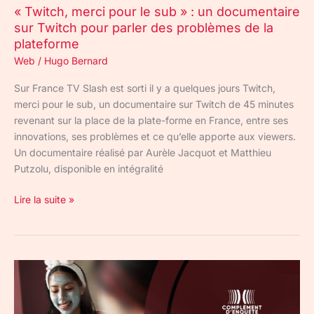
« Twitch, merci pour le sub » : un documentaire
parler
sur Twitch pour parler des problèmes de la
des
plateforme
problèmes
de
Web
/
Hugo Bernard
la
Sur France TV Slash est sorti il y a quelques jours Twitch,
plateforme
merci pour le sub, un documentaire sur Twitch de 45 minutes
revenant sur la place de la plate-forme en France, entre ses
innovations, ses problèmes et ce qu’elle apporte aux viewers.
Un documentaire réalisé par Aurèle Jacquot et Matthieu
Putzolu, disponible en intégralité
Lire la suite »
Complément
d’enquête
sur