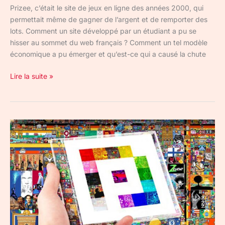
Prizee, c’était le site de jeux en ligne des années 2000, qui
permettait même de gagner de l’argent et de remporter des
lots. Comment un site développé par un étudiant a pu se
hisser au sommet du web français ? Comment un tel modèle
économique a pu émerger et qu’est-ce qui a causé la chute
Lire la suite »
« La
géopolitique
expliquée
avec
des
pixels »
:
le
documentaire