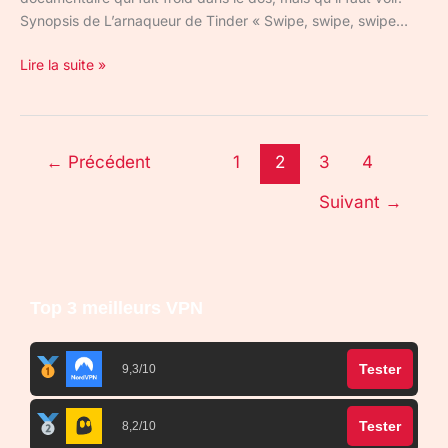
Synopsis de L’arnaqueur de Tinder « Swipe, swipe, swipe…
Lire la suite »
←
Précédent
1
2
3
4
Suivant
→
Top 3 meilleurs VPN
Tester
9,3/10
Tester
8,2/10