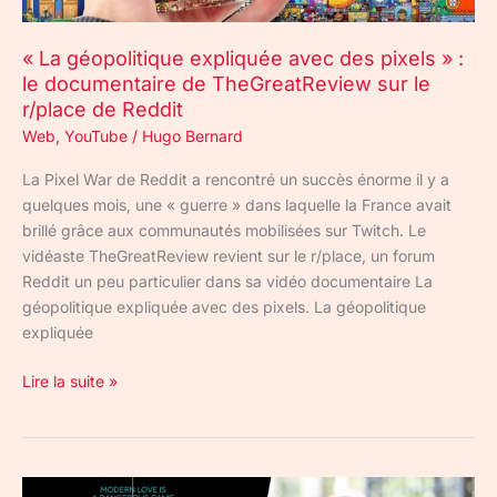
de
TheGreatReview
« La géopolitique expliquée avec des pixels » :
sur
le documentaire de TheGreatReview sur le
le
r/place de Reddit
r/place
de
Web
,
YouTube
/
Hugo Bernard
Reddit
La Pixel War de Reddit a rencontré un succès énorme il y a
quelques mois, une « guerre » dans laquelle la France avait
brillé grâce aux communautés mobilisées sur Twitch. Le
vidéaste TheGreatReview revient sur le r/place, un forum
Reddit un peu particulier dans sa vidéo documentaire La
géopolitique expliquée avec des pixels. La géopolitique
expliquée
Lire la suite »
L’arnaqueur