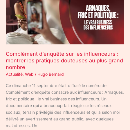
les
influenceurs
:
montrer
les
pratiques
douteuses
au
Complément d’enquête sur les influenceurs :
plus
montrer les pratiques douteuses au plus grand
grand
nombre
nombre
Actualité
,
Web
/
Hugo Bernard
Ce dimanche 11 septembre était diffusé le numéro de
Complément d’enquête consacré aux influenceurs : Arnaques,
fric et politique : le vrai business des influenceurs. Un
documentaire qui a beaucoup fait réagir sur les réseaux
sociaux, terrain privilégié des influenceurs et qui a selon moi
délivré un avertissement au grand public, avec quelques
maladresses. Un