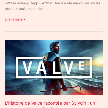
l’affaire Johnny Depp – Amber Heard a été manipulée sur les
réseaux sociaux par des
Lire la suite »
L’histoire
de
Valve
racontée
par
Sylvqin
:
un
documentaire
sur
YouTube
L’histoire de Valve racontée par Sylvqin : un