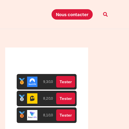
Recherche
Nous contacter
Top 3 meilleurs VPN
Tester
9,3/10
Tester
8,2/10
Tester
8,1/10