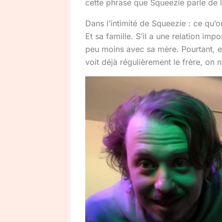
cette phrase que Squeezie parle de
Dans l’intimité de Squeezie : ce qu’
Et sa famille. S’il a une relation imp
peu moins avec sa mère. Pourtant, eux
voit déjà régulièrement le frère, on 