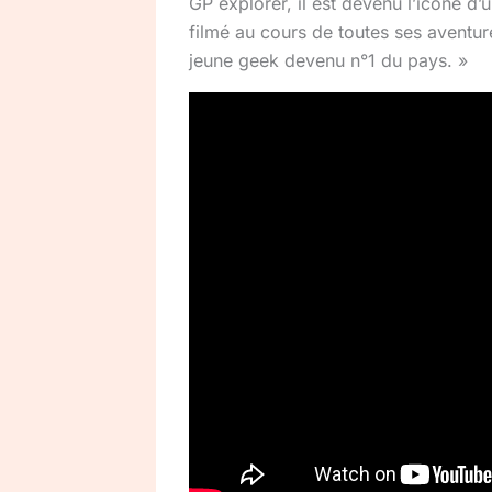
GP explorer, il est devenu l’icône d’
filmé au cours de toutes ses aventure
jeune geek devenu n°1 du pays. »