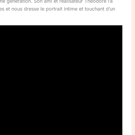
une génération. Son ami et réalisateur Théodore l’a
s et nous dresse le portrait intime et touchant d’un