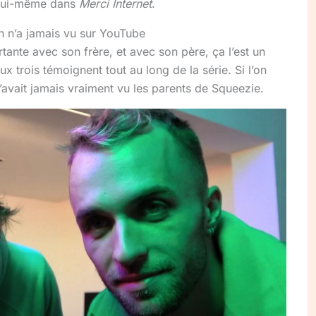
 lui-même dans
Merci Internet
.
on n’a jamais vu sur YouTube
ortante avec son frère, et avec son père, ça l’est un
 trois témoignent tout au long de la série. Si l’on
n’avait jamais vraiment vu les parents de Squeezie.