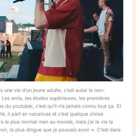
ns une vie d’un jeune adulte, c’est aussi la non-
. Les amis, les études supérieures, les premières
s du youtuber, c’est qu’il n’a jamais connu tout ça. Et
llé, il part en vacances et c’est quelque chose
ars le plus normal man au monde, mais j’ai la vie la
oir, la plus dingue que je pouvais avoir ». C’est dans