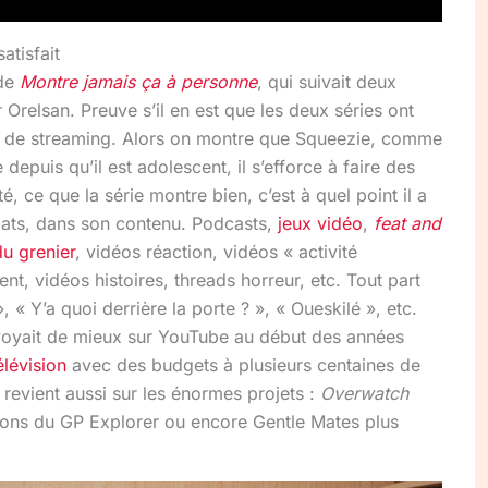
atisfait
 de
Montre jamais ça à personne
, qui suivait deux
 Orelsan. Preuve s’il en est que les deux séries ont
e de streaming. Alors on montre que Squeezie, comme
 depuis qu’il est adolescent, il s’efforce à faire des
té, ce que la série montre bien, c’est à quel point il a
mats, dans son contenu. Podcasts,
jeux vidéo
,
feat and
u grenier
, vidéos réaction, vidéos « activité
nt, vidéos histoires, threads horreur, etc. Tout part
, « Y’a quoi derrière la porte ? », « Oueskilé », etc.
 voyait de mieux sur YouTube au début des années
élévision
avec des budgets à plusieurs centaines de
On revient aussi sur les énormes projets :
Overwatch
tions du GP Explorer ou encore Gentle Mates plus