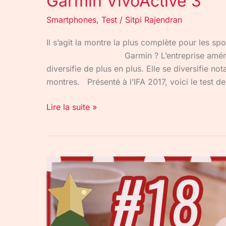
Garmin VivoActive 3
Smartphones
,
Test
/
Sitpi Rajendran
Il s’agit la montre la plus complète pour les spor
Garmin ? L’entreprise américaine G
diversifie de plus en plus. Elle se diversifie 
montres. Présenté à l’IFA 2017, voici le test d
Lire la suite »
#RotekAdvent : La vidéo
360
accessible
grâce
à