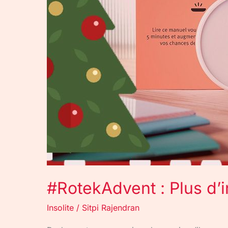
#RotekAdvent : Plus d
Insolite
/
Sitpi Rajendran