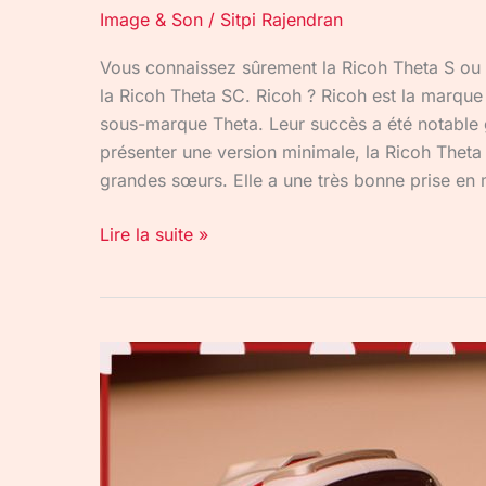
Image & Son
/
Sitpi Rajendran
Vous connaissez sûrement la Ricoh Theta S ou R
la Ricoh Theta SC. Ricoh ? Ricoh est la marque
sous-marque Theta. Leur succès a été notable gr
présenter une version minimale, la Ricoh Thet
grandes sœurs. Elle a une très bonne prise en
Lire la suite »
#RotekAdvent :
Apprendre
la
Programation
avec