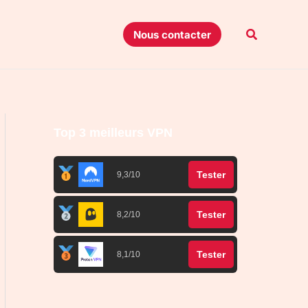
Recherche
Nous contacter
Top 3 meilleurs VPN
Tester
9,3/10
Tester
8,2/10
Tester
8,1/10