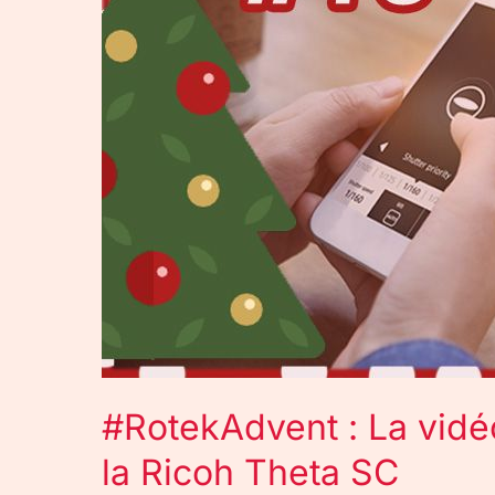
la Ricoh Theta SC
#RotekAdvent : La vidé
la Ricoh Theta SC