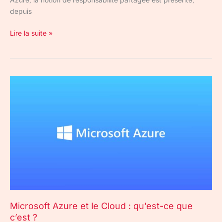
depuis
Lire la suite »
Microsoft
Azure
et
le
Cloud
:
qu’est-
ce
que
c’est
?
Microsoft Azure et le Cloud : qu’est-ce que
c’est ?