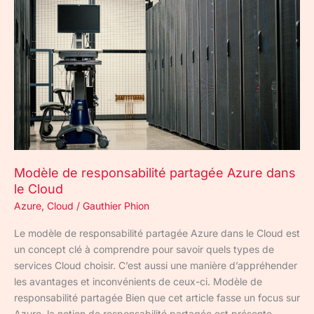
de
responsabilité
partagée
Azure
dans
le
Cloud
Modèle de responsabilité partagée Azure dans
le Cloud
Azure
,
Cloud
/
Gauthier Phion
Le modèle de responsabilité partagée Azure dans le Cloud est
un concept clé à comprendre pour savoir quels types de
services Cloud choisir. C’est aussi une manière d’appréhender
les avantages et inconvénients de ceux-ci. Modèle de
responsabilité partagée Bien que cet article fasse un focus sur
Azure, la notion de responsabilité partagée est présente,