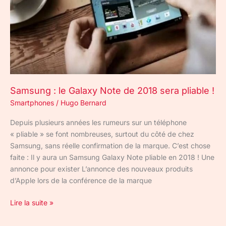
de
2018
sera
pliable
!
Samsung : le Galaxy Note de 2018 sera pliable !
Smartphones
/
Hugo Bernard
Depuis plusieurs années les rumeurs sur un téléphone
« pliable » se font nombreuses, surtout du côté de chez
Samsung, sans réelle confirmation de la marque. C’est chose
faite : Il y aura un Samsung Galaxy Note pliable en 2018 ! Une
annonce pour exister L’annonce des nouveaux produits
d’Apple lors de la conférence de la marque
Lire la suite »