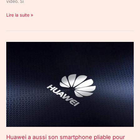
vidéo. Si
Lire la suite »
Huawei
a
aussi
son
smartphone
pliable
pour
2018
Huawei a aussi son smartphone pliable pour