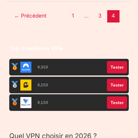
←
Précédent
1
…
3
4
Top 3 meilleurs VPN
Tester
9,3/10
Tester
8,2/10
Tester
8,1/10
Quel VPN choisir en 2026 ?