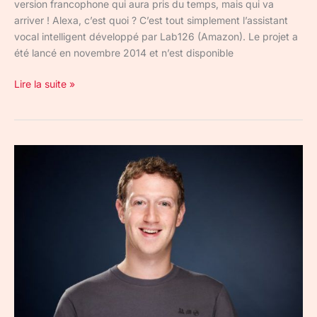
version francophone qui aura pris du temps, mais qui va
arriver ! Alexa, c’est quoi ? C’est tout simplement l’assistant
vocal intelligent développé par Lab126 (Amazon). Le projet a
été lancé en novembre 2014 et n’est disponible
Lire la suite »
Mark
Zuckerberg
compte
réparer
Facebook
en
2018