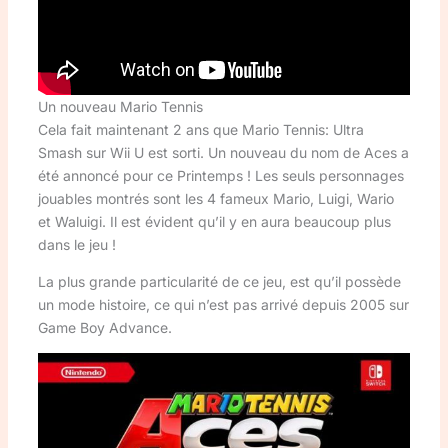
Un nouveau Mario Tennis
Cela fait maintenant 2 ans que Mario Tennis: Ultra
Smash sur Wii U est sorti. Un nouveau du nom de Aces a
été annoncé pour ce Printemps ! Les seuls personnages
jouables montrés sont les 4 fameux Mario, Luigi, Wario
et Waluigi. Il est évident qu’il y en aura beaucoup plus
dans le jeu !
La plus grande particularité de ce jeu, est qu’il possède
un mode histoire, ce qui n’est pas arrivé depuis 2005 sur
Game Boy Advance.