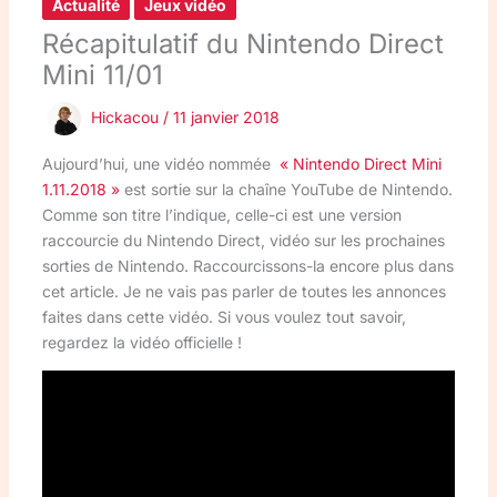
Actualité
Jeux vidéo
Récapitulatif du Nintendo Direct
Mini 11/01
Hickacou
/
11 janvier 2018
Aujourd’hui, une vidéo nommée
« Nintendo Direct Mini
1.11.2018 »
est sortie sur la chaîne YouTube de Nintendo.
Comme son titre l’indique, celle-ci est une version
raccourcie du Nintendo Direct, vidéo sur les prochaines
sorties de Nintendo. Raccourcissons-la encore plus dans
cet article. Je ne vais pas parler de toutes les annonces
faites dans cette vidéo. Si vous voulez tout savoir,
regardez la vidéo officielle !