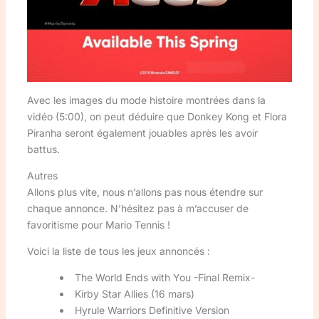
Avec les images du mode histoire montrées dans la
vidéo (5:00), on peut déduire que Donkey Kong et Flora
Piranha seront également jouables après les avoir
battus.
Autres
Allons plus vite, nous n’allons pas nous étendre sur
chaque annonce. N’hésitez pas à m’accuser de
favoritisme pour Mario Tennis !
Voici la liste de tous les jeux annoncés :
The World Ends with You -Final Remix-
Kirby Star Allies (16 mars)
Hyrule Warriors Definitive Version