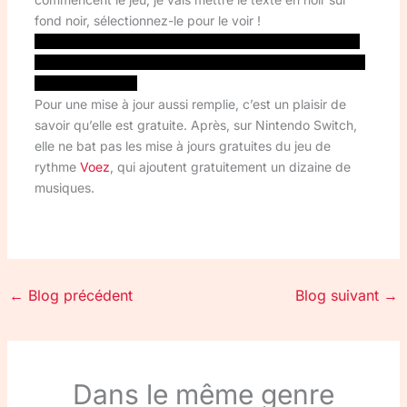
fond noir, sélectionnez-le pour le voir !
Cette tenue est peut-être une référence aux musiciens
que nous devons recruter à l’auditorium durant l’histoire
à New Donk City.
Pour une mise à jour aussi remplie, c’est un plaisir de
savoir qu’elle est gratuite. Après, sur Nintendo Switch,
elle ne bat pas les mise à jours gratuites du jeu de
rythme
Voez
, qui ajoutent gratuitement un dizaine de
musiques.
←
Blog précédent
Blog suivant
→
Dans le même genre