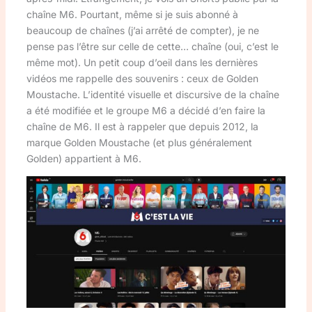
chaîne M6. Pourtant, même si je suis abonné à
beaucoup de chaînes (j’ai arrêté de compter), je ne
pense pas l’être sur celle de cette… chaîne (oui, c’est le
même mot). Un petit coup d’oeil dans les dernières
vidéos me rappelle des souvenirs : ceux de Golden
Moustache. L’identité visuelle et discursive de la chaîne
a été modifiée et le groupe M6 a décidé d’en faire la
chaîne de M6. Il est à rappeler que depuis 2012, la
marque Golden Moustache (et plus généralement
Golden) appartient à M6.