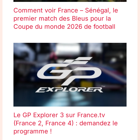
Comment voir France – Sénégal, le
premier match des Bleus pour la
Coupe du monde 2026 de football
Le GP Explorer 3 sur France.tv
(France 2, France 4) : demandez le
programme !