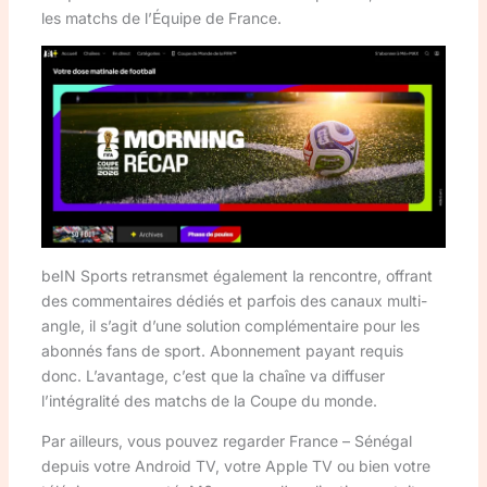
les matchs de l’Équipe de France.
beIN Sports retransmet également la rencontre, offrant
des commentaires dédiés et parfois des canaux multi-
angle, il s’agit d’une solution complémentaire pour les
abonnés fans de sport. Abonnement payant requis
donc. L’avantage, c’est que la chaîne va diffuser
l’intégralité des matchs de la Coupe du monde.
Par ailleurs, vous pouvez regarder France – Sénégal
depuis votre Android TV, votre Apple TV ou bien votre