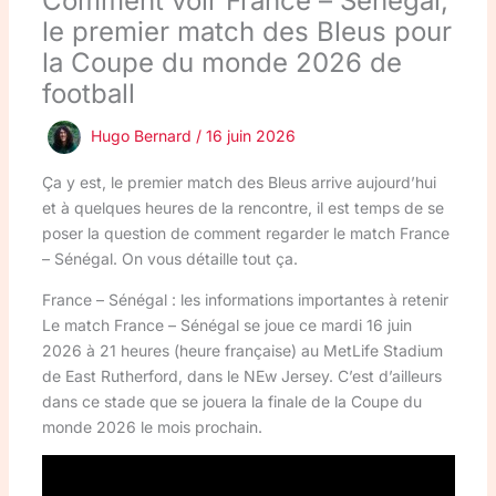
Comment voir France – Sénégal,
le premier match des Bleus pour
la Coupe du monde 2026 de
football
Hugo Bernard
/
16 juin 2026
Ça y est, le premier match des Bleus arrive aujourd’hui
et à quelques heures de la rencontre, il est temps de se
poser la question de comment regarder le match France
– Sénégal. On vous détaille tout ça.
France – Sénégal : les informations importantes à retenir
Le match France – Sénégal se joue ce mardi 16 juin
2026 à 21 heures (heure française) au MetLife Stadium
de East Rutherford, dans le NEw Jersey. C’est d’ailleurs
dans ce stade que se jouera la finale de la Coupe du
monde 2026 le mois prochain.