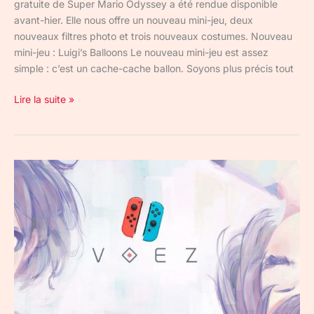
gratuite de Super Mario Odyssey a été rendue disponible
avant-hier. Elle nous offre un nouveau mini-jeu, deux
nouveaux filtres photo et trois nouveaux costumes. Nouveau
mini-jeu : Luigi’s Balloons Le nouveau mini-jeu est assez
simple : c’est un cache-cache ballon. Soyons plus précis tout
Lire la suite »
Voez
peut
maintenant
se
jouer
avec
les
Joy-
Cons