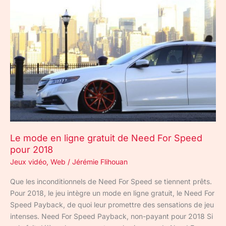
mode
en
ligne
gratuit
de
Need
For
Speed
pour
2018
Le mode en ligne gratuit de Need For Speed
pour 2018
Jeux vidéo
,
Web
/
Jérémie Flihouan
Que les inconditionnels de Need For Speed se tiennent prêts.
Pour 2018, le jeu intègre un mode en ligne gratuit, le Need For
Speed Payback, de quoi leur promettre des sensations de jeu
intenses. Need For Speed Payback, non-payant pour 2018 Si