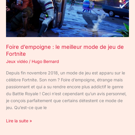
jeu
de
Fortnite
Foire d’empoigne : le meilleur mode de jeu de
Fortnite
Jeux vidéo
/
Hugo Bernard
Depuis fin novembre 2018, un mode de jeu est apparu sur le
célèbre Fortnite. Son nom ? Foire d’empoigne, étrange mais
passionnant et qui a su rendre encore plus addictif le genre
du Battle Royale ! Ceci n’est cependant qu’un avis personnel,
je conçois parfaitement que certains détestent ce mode de
jeu. Qu’est-ce que le
Lire la suite »