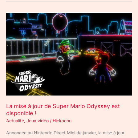
La
mise
à
jour
de
Super
Mario
Odyssey
est
disponible
!
La mise à jour de Super Mario Odyssey est
disponible !
Actualité
,
Jeux vidéo
/
Hickacou
Annoncée au Nintendo Direct Mini de janvier, la mise à jour