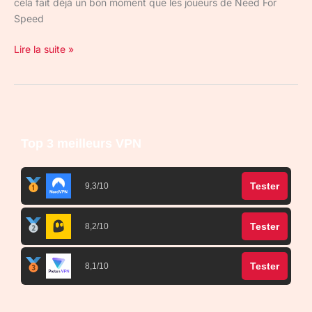
cela fait déjà un bon moment que les joueurs de Need For
Speed
Lire la suite »
Top 3 meilleurs VPN
Tester
9,3/10
Tester
8,2/10
Tester
8,1/10