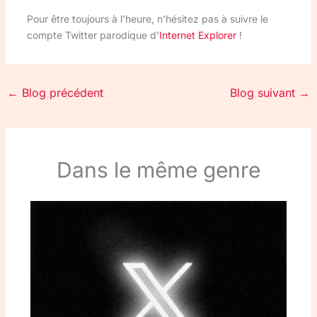
Pour être toujours à l’heure, n’hésitez pas à suivre le
compte Twitter parodique d’
Internet Explorer
!
←
Blog précédent
Blog suivant
→
Dans le même genre