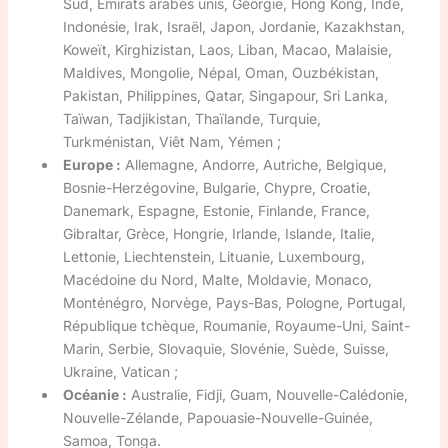
Sud, Émirats arabes unis, Géorgie, Hong Kong, Inde,
Indonésie, Irak, Israël, Japon, Jordanie, Kazakhstan,
Koweït, Kirghizistan, Laos, Liban, Macao, Malaisie,
Maldives, Mongolie, Népal, Oman, Ouzbékistan,
Pakistan, Philippines, Qatar, Singapour, Sri Lanka,
Taïwan, Tadjikistan, Thaïlande, Turquie,
Turkménistan, Viêt Nam, Yémen ;
Europe :
Allemagne, Andorre, Autriche, Belgique,
Bosnie-Herzégovine, Bulgarie, Chypre, Croatie,
Danemark, Espagne, Estonie, Finlande, France,
Gibraltar, Grèce, Hongrie, Irlande, Islande, Italie,
Lettonie, Liechtenstein, Lituanie, Luxembourg,
Macédoine du Nord, Malte, Moldavie, Monaco,
Monténégro, Norvège, Pays-Bas, Pologne, Portugal,
République tchèque, Roumanie, Royaume-Uni, Saint-
Marin, Serbie, Slovaquie, Slovénie, Suède, Suisse,
Ukraine, Vatican ;
Océanie :
Australie, Fidji, Guam, Nouvelle-Calédonie,
Nouvelle-Zélande, Papouasie-Nouvelle-Guinée,
Samoa, Tonga.