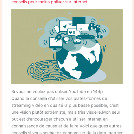
conseils pour moins polluer sur Internet
.
Si vous ne voulez pas utiliser YouTube en 144p
Quand je conseille d’utiliser vos plates-formes de
streaming vidéo en qualité la plus basse possible, c’est
une vision plutôt extrémiste, mais très visuelle.Mon seul
but est d’encourager chacun à utiliser Internet en
connaissance de cause et de faire Voici quelques autres
conseils si vous souhaitez économiser de la data, gagner