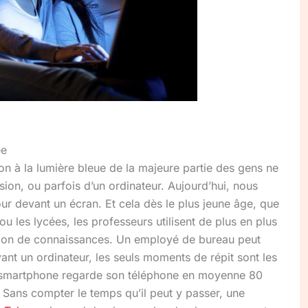
ée
ion à la lumière bleue de la majeure partie des gens ne
vision, ou parfois d’un ordinateur. Aujourd’hui, nous
r devant un écran. Et cela dès le plus jeune âge, que
ou les lycées, les professeurs utilisent de plus en plus
ission de connaissances. Un employé de bureau peut
evant un ordinateur, les seuls moments de répit sont les
de smartphone regarde son téléphone en moyenne 80
. Sans compter le temps qu’il peut y passer, une