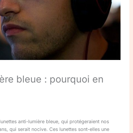
ère bleue : pourquoi en
lunettes anti-lumière bleue, qui protégeraient nos
ns, qui serait nocive. Ces lunettes sont-elles une