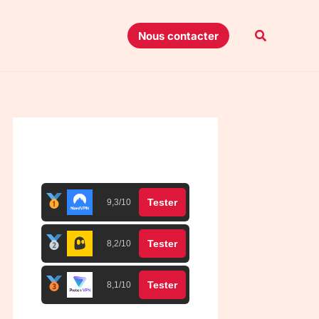
Recherche
Nous contacter
Top 3 meilleurs VPN
Tester
9,3/10
Tester
8,2/10
Tester
8,1/10