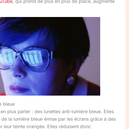
uTube
, qui prend de plus en plus de place, augmente
re bleue
n plus parler : des lunettes anti-lumière bleue. Elles
ie de la lumière bleue émise par les écrans grâce à des
 leur teinte orangée. Elles réduisent donc