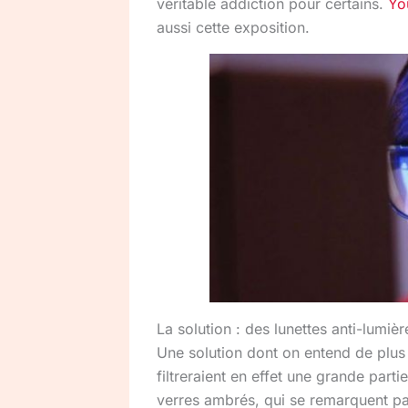
véritable addiction pour certains.
Yo
aussi cette exposition.
La solution : des lunettes anti-lumiè
Une solution dont on entend de plus e
filtreraient en effet une grande part
verres ambrés, qui se remarquent par