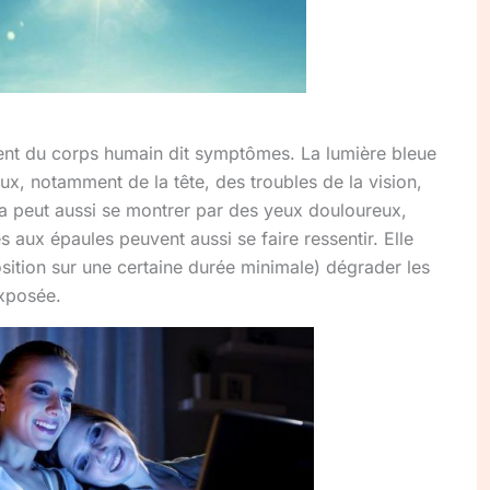
ent du corps humain dit symptômes. La lumière bleue
x, notamment de la tête, des troubles de la vision,
ela peut aussi se montrer par des yeux douloureux,
 aux épaules peuvent aussi se faire ressentir. Elle
sition sur une certaine durée minimale) dégrader les
exposée.