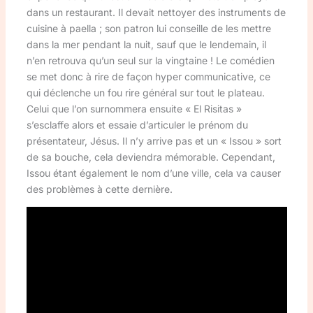
dans un restaurant. Il devait nettoyer des instruments de
cuisine à paella ; son patron lui conseille de les mettre
dans la mer pendant la nuit, sauf que le lendemain, il
n’en retrouva qu’un seul sur la vingtaine ! Le comédien
se met donc à rire de façon hyper communicative, ce
qui déclenche un fou rire général sur tout le plateau.
Celui que l’on surnommera ensuite « El Risitas »
s’esclaffe alors et essaie d’articuler le prénom du
présentateur, Jésus. Il n’y arrive pas et un « Issou » sort
de sa bouche, cela deviendra mémorable. Cependant,
Issou étant également le nom d’une ville, cela va causer
des problèmes à cette dernière.