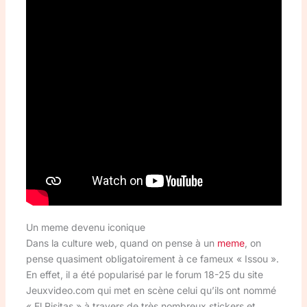
Un meme devenu iconique
Dans la culture web, quand on pense à un
meme
, on
pense quasiment obligatoirement à ce fameux « Issou ».
En effet, il a été popularisé par le forum 18-25 du site
Jeuxvideo.com qui met en scène celui qu’ils ont nommé
« El Risitas » à travers de très nombreux stickers et