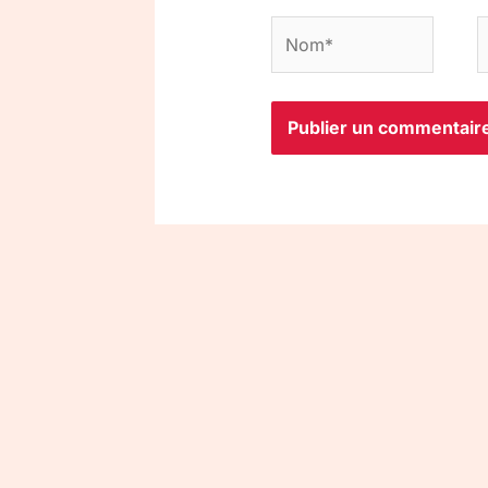
Nom*
E
m