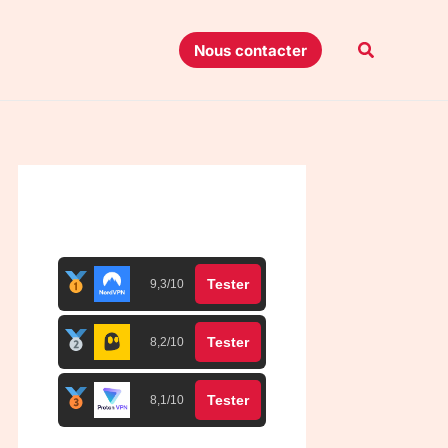
Recherche
Nous contacter
Top 3 meilleurs VPN
Tester
9,3/10
Tester
8,2/10
Tester
8,1/10