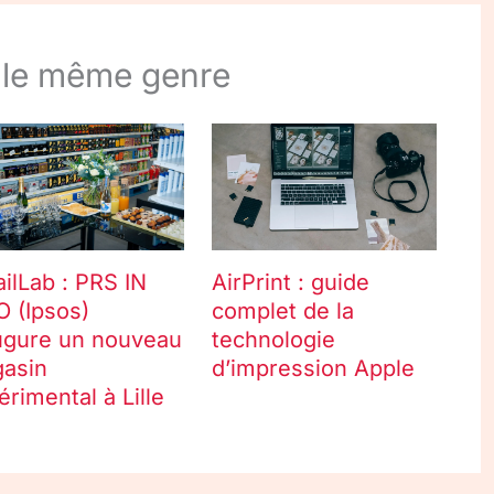
 le même genre
AirPrint : guide
ailLab : PRS IN
complet de la
O (Ipsos)
technologie
ugure un nouveau
d’impression Apple
asin
érimental à Lille