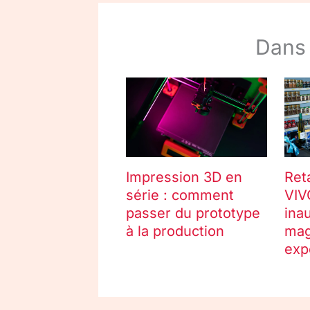
Dans
Impression 3D en
Ret
série : comment
VIV
passer du prototype
ina
à la production
mag
exp