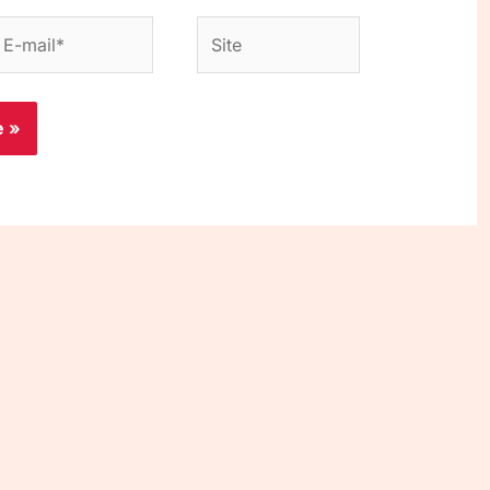
-
Site
ail*