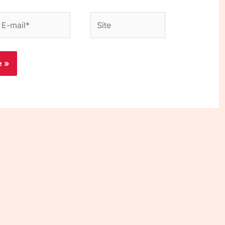
-
Site
ail*