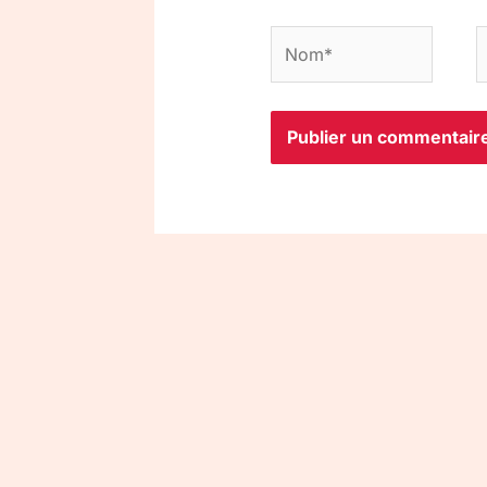
Nom*
E
m