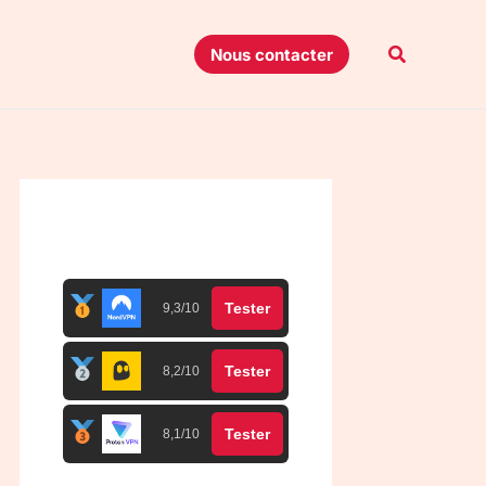
Recherche
Nous contacter
Top 3 meilleurs VPN
Tester
9,3/10
Tester
8,2/10
Tester
8,1/10