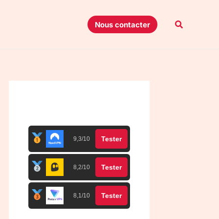
Recherche
Nous contacter
Top 3 meilleurs VPN
Tester
9,3/10
Tester
8,2/10
Tester
8,1/10