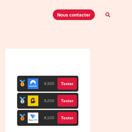
Recherche
Nous contacter
Top 3 meilleurs VPN
Tester
9,3/10
Tester
8,2/10
Tester
8,1/10