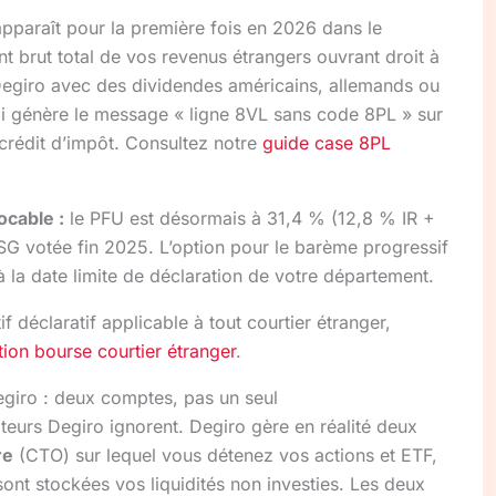
pparaît pour la première fois en 2026 dans le
ant brut total de vos revenus étrangers ouvrant droit à
s Degiro avec des dividendes américains, allemands ou
li génère le message « ligne 8VL sans code 8PL » sur
 crédit d’impôt. Consultez notre
guide case 8PL
ocable :
le PFU est désormais à 31,4 % (12,8 % IR +
SG votée fin 2025. L’option pour le barème progressif
 la date limite de déclaration de votre département.
 déclaratif applicable à tout courtier étranger,
tion bourse courtier étranger
.
giro : deux comptes, pas un seul
ateurs Degiro ignorent. Degiro gère en réalité deux
re
(CTO) sur lequel vous détenez vos actions et ETF,
sont stockées vos liquidités non investies. Les deux