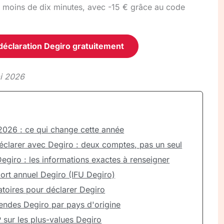
 moins de dix minutes, avec -15 € grâce au code
éclaration Degiro gratuitement
ai 2026
2026 : ce qui change cette année
clarer avec Degiro : deux comptes, pas un seul
egiro : les informations exactes à renseigner
ort annuel Degiro (IFU Degiro)
atoires pour déclarer Degiro
dendes Degiro par pays d'origine
 sur les plus-values Degiro