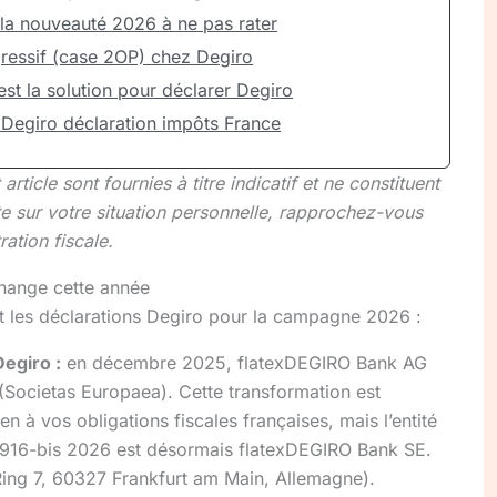
 la nouveauté 2026 à ne pas rater
ressif (case 2OP) chez Degiro
est la solution pour déclarer Degiro
 Degiro déclaration impôts France
ticle sont fournies à titre indicatif et ne constituent
te sur votre situation personnelle, rapprochez-vous
ration fiscale.
change cette année
t les déclarations Degiro pour la campagne 2026 :
egiro :
en décembre 2025, flatexDEGIRO Bank AG
(Societas Europaea). Cette transformation est
en à vos obligations fiscales françaises, mais l’entité
 3916-bis 2026 est désormais flatexDEGIRO Bank SE.
-Ring 7, 60327 Frankfurt am Main, Allemagne).