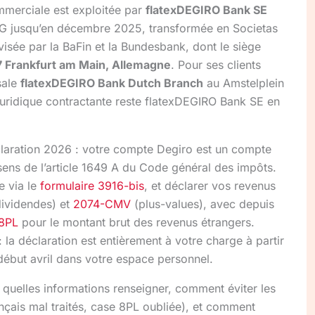
mmerciale est exploitée par
flatexDEGIRO Bank SE
G jusqu’en décembre 2025, transformée en Societas
sée par la BaFin et la Bundesbank, dont le siège
7 Frankfurt am Main, Allemagne
. Pour ses clients
sale
flatexDEGIRO Bank Dutch Branch
au Amstelplein
juridique contractante reste flatexDEGIRO Bank SE en
laration 2026 : votre compte Degiro est un compte
sens de l’article 1649 A du Code général des impôts.
e via le
formulaire 3916-bis
, et déclarer vos revenus
dividendes) et
2074-CMV
(plus-values), avec depuis
 8PL
pour le montant brut des revenus étrangers.
: la déclaration est entièrement à votre charge à partir
début avril dans votre espace personnel.
quelles informations renseigner, comment éviter les
nçais mal traités, case 8PL oubliée), et comment