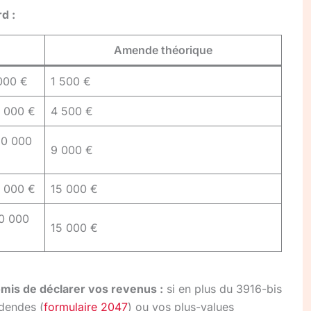
d :
Amende théorique
 000 €
1 500 €
0 000 €
4 500 €
50 000
9 000 €
0 000 €
15 000 €
50 000
15 000 €
omis de déclarer vos revenus :
si en plus du 3916-bis
dendes (
formulaire 2047
) ou vos plus-values