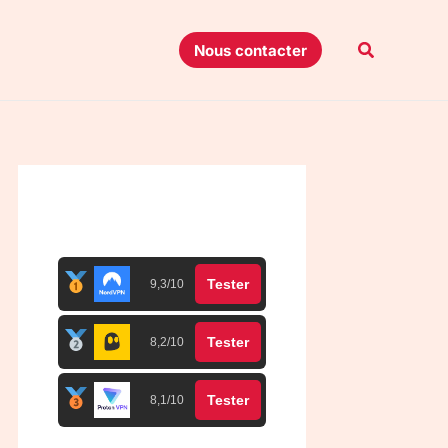
Recherche
Nous contacter
Top 3 meilleurs VPN
Tester
9,3/10
Tester
8,2/10
Tester
8,1/10