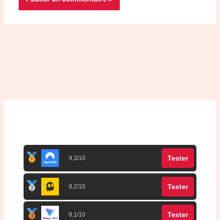
Top 3 meilleurs VPN
Tester
9,3/10
Tester
8,2/10
Tester
8,1/10