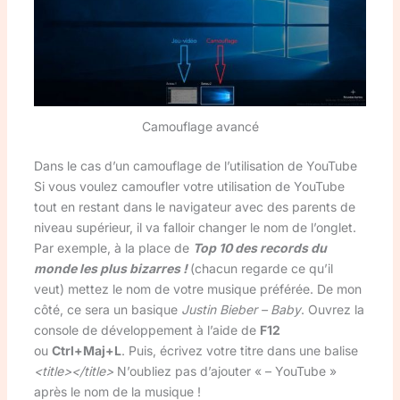
Camouflage avancé
Dans le cas d’un camouflage de l’utilisation de YouTube
Si vous voulez camoufler votre utilisation de YouTube
tout en restant dans le navigateur avec des parents de
niveau supérieur, il va falloir changer le nom de l’onglet.
Par exemple, à la place de
Top 10 des records du
monde les plus bizarres !
(chacun regarde ce qu’il
veut) mettez le nom de votre musique préférée. De mon
côté, ce sera un basique
Justin Bieber – Baby
. Ouvrez la
console de développement à l’aide de
F12
ou
Ctrl+Maj+L
. Puis, écrivez votre titre dans une balise
<title></title>
N’oubliez pas d’ajouter « – YouTube »
après le nom de la musique !