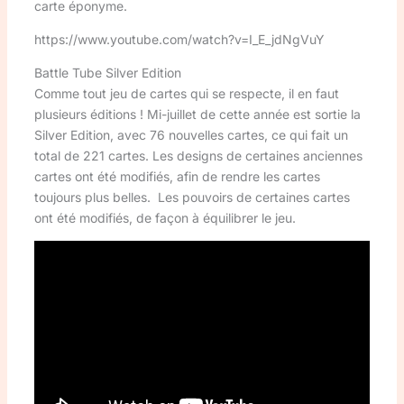
carte éponyme.
https://www.youtube.com/watch?v=I_E_jdNgVuY
Battle Tube Silver Edition
Comme tout jeu de cartes qui se respecte, il en faut
plusieurs éditions ! Mi-juillet de cette année est sortie la
Silver Edition, avec 76 nouvelles cartes, ce qui fait un
total de 221 cartes. Les designs de certaines anciennes
cartes ont été modifiés, afin de rendre les cartes
toujours plus belles. Les pouvoirs de certaines cartes
ont été modifiés, de façon à équilibrer le jeu.