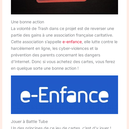
Une bonne action
La volonté de Trash dans ce projet est de reverser une
partie des gains à une association française caritative.
Cette association s’appelle
e-enfance
, elle lutte contre le
harcèlement en ligne, les cyber-violences et la
prévention des parents concernant les dangers
d’Internet. Donc si vous achetez des cartes, vous ferez
en quelque sorte une bonne action !
Jouer à Battle Tube
Un des principes de ce jeu de cartes, c’est d’y jouer !