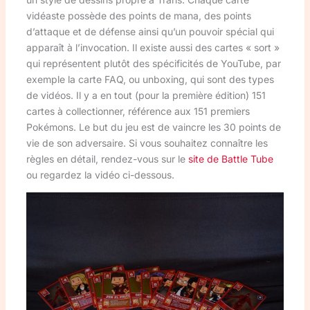
vidéaste possède des points de mana, des points
d’attaque et de défense ainsi qu’un pouvoir spécial qui
apparaît à l’invocation. Il existe aussi des cartes « sort »
qui représentent plutôt des spécificités de YouTube, par
exemple la carte FAQ, ou unboxing, qui sont des types
de vidéos. Il y a en tout (pour la première édition) 151
cartes à collectionner, référence aux 151 premiers
Pokémons. Le but du jeu est de vaincre les 30 points de
vie de son adversaire. Si vous souhaitez connaître les
règles en détail, rendez-vous sur le
site de Battle Tube
ou regardez la vidéo ci-dessous.