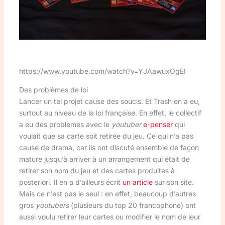
https://www.youtube.com/watch?v=YJAawuxOgEI
Des problèmes de loi
Lancer un tel projet cause des soucis. Et Trash en a eu,
surtout au niveau de la loi française. En effet, le collectif
a eu des problèmes avec le
youtuber
e-penser
qui
voulait que sa carte soit retirée du jeu. Ce qui n’a pas
causé de drama, car ils ont discuté ensemble de façon
mature jusqu’à arriver à un arrangement qui était de
retirer son nom du jeu et des cartes produites à
posteriori. Il en a d’ailleurs écrit
un article
sur son site.
Mais ce n’est pas le seul : en effet, beaucoup d’autres
gros
youtubers
(plusieurs du top 20 francophone) ont
aussi voulu retirer leur cartes ou modifier le nom de leur