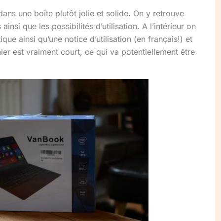
ns une boîte plutôt jolie et solide. On y retrouve
insi que les possibilités d’utilisation. A l’intérieur on
que ainsi qu’une notice d’utilisation (en français!) et
ier est vraiment court, ce qui va potentiellement être