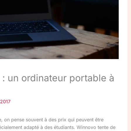
 un ordinateur portable à
 2017
e, on pense souvent à des prix qui peuvent être
pécialement adapté à des étudiants. Winnovo tente de