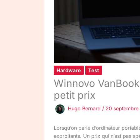
Hardware
Test
Winnovo VanBook :
petit prix
Hugo Bernard
/
20 septembre
Lorsqu’on parle d’ordinateur portabl
exorbitants. Un prix qui n’est pas s