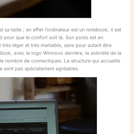
 sa taille ; en effet l’ordinateur est un notebook, il est
pour que le confort soit là. Son poids est en
t très léger et très maniable, sans pour autant être
cBook, avec le logo Winnovo derrière, la sobriété de la
ble nombre de connectiques. La structure qui accueille
ne sont pas spécialement agréables.