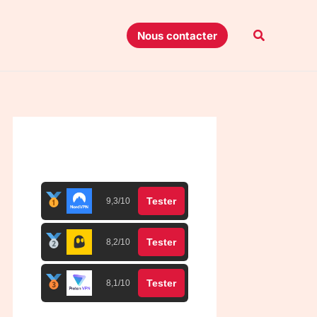
Recherche
Nous contacter
Top 3 meilleurs VPN
Tester
9,3/10
Tester
8,2/10
Tester
8,1/10