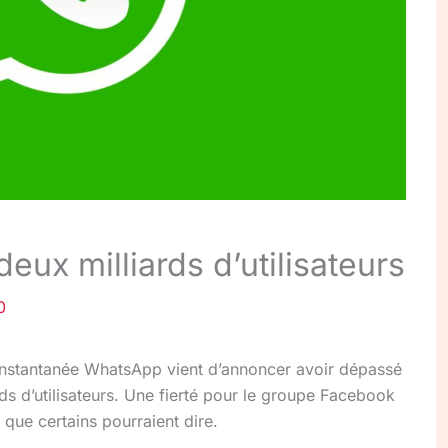
eux milliards d’utilisateurs
0
instantanée WhatsApp vient d’annoncer avoir dépassé
ds d’utilisateurs. Une fierté pour le groupe Facebook
 que certains pourraient dire.