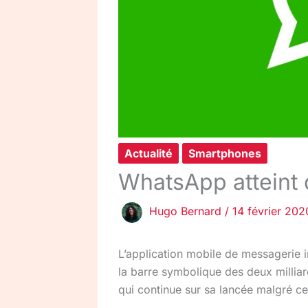
Actualité
Smartphones
WhatsApp atteint d
Hugo Bernard
/
14 février 202
L’application mobile de messagerie 
la barre symbolique des deux milliar
qui continue sur sa lancée malgré ce