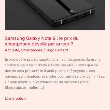
du
smartphone
dévoilé
par
erreur
?
Samsung Galaxy Note 9 : le prix du
smartphone dévoilé par erreur ?
Actualité
,
Smartphones
/
Hugo Bernard
Est-ce que le prix du smartphone haut de gamme Samsung
Galaxy Note 9 vient d’être dévoilé par erreur, alors que ce
dernier sera présenté le 9 août prochain ? Voyons si ces
rumeurs sont fondées, et si elles pourraient se voir confirmées.
Un leak révélé sur Slashleaks par un membre Le site
Slahsleaks est défini […]
Lire la suite »