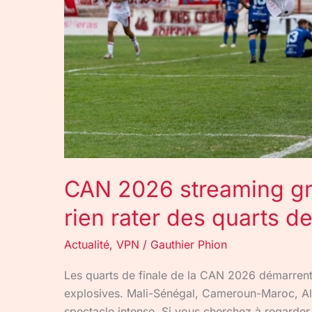
ne
rien
rater
des
quarts
de
finale
CAN 2026 streaming grat
rien rater des quarts de
Actualité
,
VPN
/
Gauthier Phion
Les quarts de finale de la CAN 2026 démarrent 
explosives. Mali-Sénégal, Cameroun-Maroc, Alg
spectacle intense. Si vous cherchez à regarder