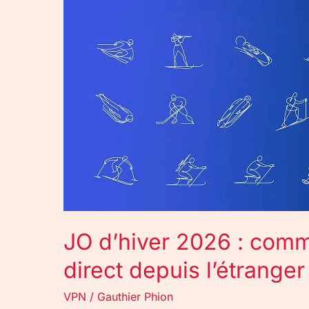
comment
regarder
les
Jeux
en
direct
depuis
l’étranger
JO d’hiver 2026 : comm
direct depuis l’étranger
VPN
/
Gauthier Phion