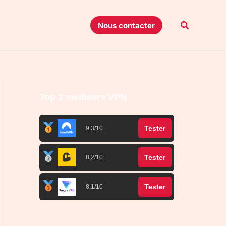
Recherche
Nous contacter
Top 3 meilleurs VPN
Tester
9,3/10
Tester
8,2/10
Tester
8,1/10