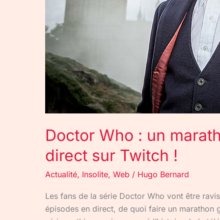
sur
Twitch
!
Doctor Who : un marat
direct sur Twitch !
Actualité
,
Insolite
,
Web
/
Hugo Bernard
Les fans de la série Doctor Who vont être ravis
épisodes en direct, de quoi faire un marathon 