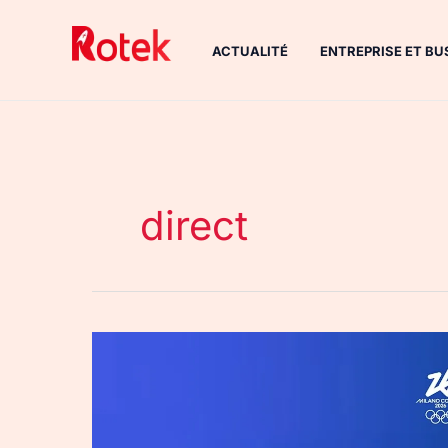
Aller
au
ACTUALITÉ
ENTREPRISE ET BU
contenu
direct
JO
d’hiver
2026
: