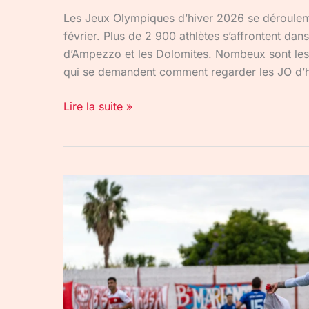
Les Jeux Olympiques d’hiver 2026 se déroulent 
février. Plus de 2 900 athlètes s’affrontent dan
d’Ampezzo et les Dolomites. Nombeux sont les
qui se demandent comment regarder les JO d’h
Lire la suite »
CAN
2026
streaming
gratuit
:
la
solution
pour