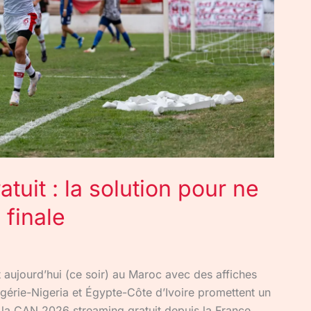
uit : la solution pour ne
 finale
aujourd’hui (ce soir) au Maroc avec des affiches
érie-Nigeria et Égypte-Côte d’Ivoire promettent un
 la CAN 2026 streaming gratuit depuis la France,