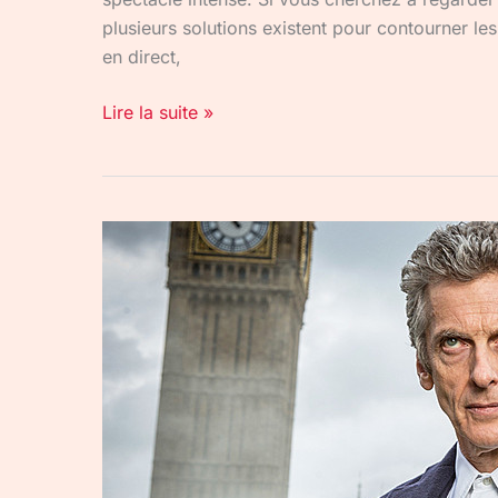
plusieurs solutions existent pour contourner le
en direct,
Lire la suite »
Doctor
Who
:
un
marathon
de
500
épisode
en
direct