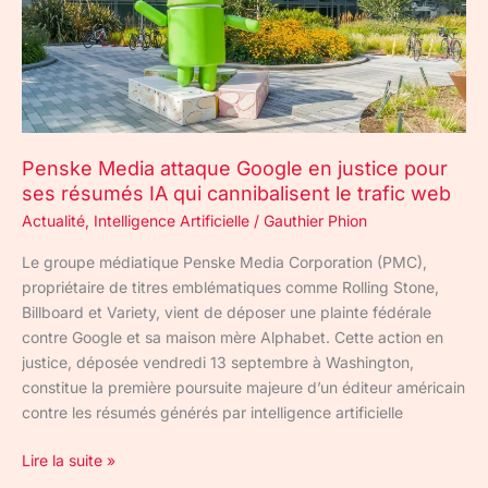
ses
résumés
IA
qui
cannibalisent
le
Penske Media attaque Google en justice pour
trafic
ses résumés IA qui cannibalisent le trafic web
web
Actualité
,
Intelligence Artificielle
/
Gauthier Phion
Le groupe médiatique Penske Media Corporation (PMC),
propriétaire de titres emblématiques comme Rolling Stone,
Billboard et Variety, vient de déposer une plainte fédérale
contre Google et sa maison mère Alphabet. Cette action en
justice, déposée vendredi 13 septembre à Washington,
constitue la première poursuite majeure d’un éditeur américain
contre les résumés générés par intelligence artificielle
Lire la suite »