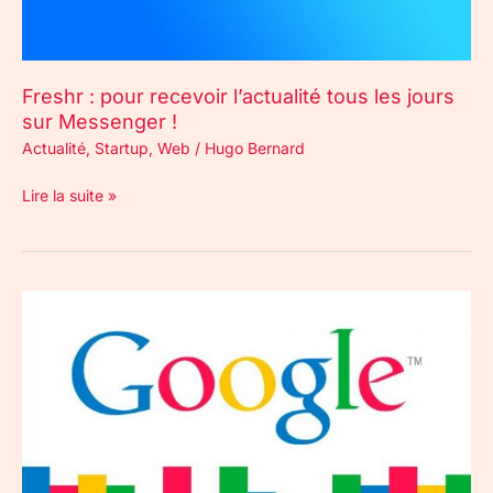
Messenger
!
Freshr : pour recevoir l’actualité tous les jours
sur Messenger !
Actualité
,
Startup
,
Web
/
Hugo Bernard
Lire la suite »
Google
:
la
fin
du
service
de
liens