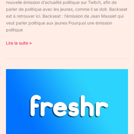
nouvelle émission d’actualité politique sur Twitch, afin de
parler de politique avec les jeunes, comme il se doit. Backseat
est à retrouver ici. Backseat : l’émission de Jean Massiet qui
veut parler politique aux jeunes Pourquoi une émission
politique
Lire la suite »
Freshr
:
pour
recevoir
l’actualité
tous
les
jours
sur