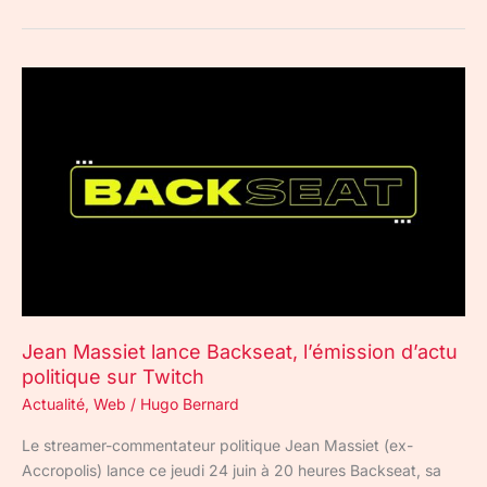
Jean
Massiet
lance
Backseat,
l’émission
d’actu
politique
sur
Twitch
Jean Massiet lance Backseat, l’émission d’actu
politique sur Twitch
Actualité
,
Web
/
Hugo Bernard
Le streamer-commentateur politique Jean Massiet (ex-
Accropolis) lance ce jeudi 24 juin à 20 heures Backseat, sa