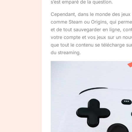
s’est emparé de la question.
Cependant, dans le monde des jeux v
comme Steam ou Origins, qui permett
et de tout sauvegarder en ligne, con
votre compte et vos jeux sur un nouv
que tout le contenu se télécharge su
du streaming.