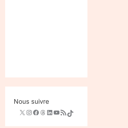
Nous suivre