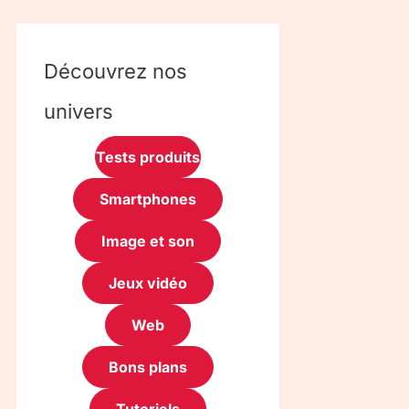
Découvrez nos
univers
Tests produits
Smartphones
Image et son
Jeux vidéo
Web
Bons plans