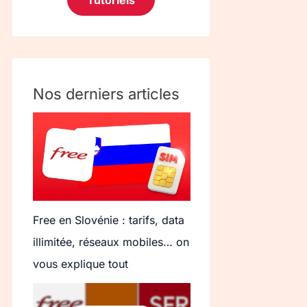
Tutoriels
Nos derniers articles
Free en Slovénie : tarifs, data
illimitée, réseaux mobiles… on
vous explique tout