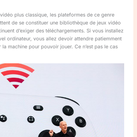
idéo plus classique, les plateformes de ce genre
ent de se constituer une bibliothèque de jeux vidéo
tinuent d’exiger des téléchargements. Si vous installez
el ordinateur, vous allez devoir attendre patiemment
r la machine pour pouvoir jouer. Ce n’est pas le cas