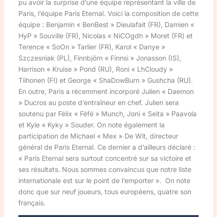
pu avoir la surprise d’une équipe représentant la ville de
Paris, l’équipe Paris Eternal. Voici la composition de cette
équipe : Benjamin « BenBest » Dieulafait (FR), Damien «
HyP » Souville (FR), Nicolas « NiCOgdh » Moret (FR) et
Terence « SoOn » Tarlier (FR), Karol « Danye »
Szczesniak (PL), Finnbjörn « Finnsi » Jonasson (IS),
Harrison « Kruise » Pond (RU), Roni « LhCloudy »
Tiihonen (FI) et George « ShaDowBurn » Gushcha (RU).
En outre, Paris a récemment incorporé Julien « Daemon
» Ducros au poste d’entraîneur en chef. Julien sera
soutenu par Félix « Féfé » Munch, Joni « Seita » Paavola
et Kyle « Kyky » Souder. On note également la
participation de Michael « Mex » De Wit, directeur
général de Paris Eternal. Ce dernier a d’ailleurs déclaré :
« Paris Eternal sera surtout concentré sur sa victoire et
ses résultats. Nous sommes convaincus que notre liste
internationale est sur le point de l’emporter ». On note
donc que sur neuf joueurs, tous européens, quatre son
français.