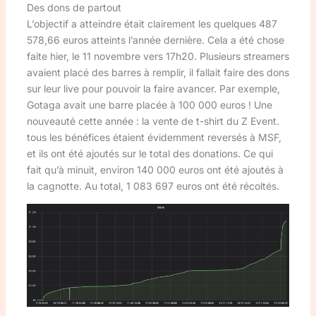
Des dons de partout
L’objectif a atteindre était clairement les quelques 487
578,66 euros atteints l’année dernière. Cela a été chose
faite hier, le 11 novembre vers 17h20. Plusieurs streamers
avaient placé des barres à remplir, il fallait faire des dons
sur leur live pour pouvoir la faire avancer. Par exemple,
Gotaga avait une barre placée à 100 000 euros ! Une
nouveauté cette année : la vente de t-shirt du Z Event.
tous les bénéfices étaient évidemment reversés à MSF,
et ils ont été ajoutés sur le total des donations. Ce qui
fait qu’à minuit, environ 140 000 euros ont été ajoutés à
la cagnotte. Au total, 1 083 697 euros ont été récoltés.