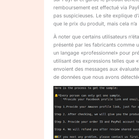
remboursement est effectué via PayP
pas suspicieuses. Le site explique d’
que le prix du produit, mais cela n’
À noter que certains utilisateurs n’ét
présenté par les fabricants comme u
un langage «professionnel» pour pr
utilisant des expressions telles que «
envoient des messages aux évaluateu
de données que nous avons détectée