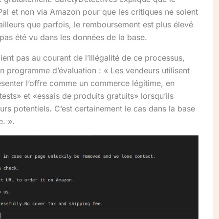
al et non via Amazon pour que les critiques ne soient
ailleurs que parfois, le remboursement est plus élevé
a pas été vu dans les données de la base.
aient pas au courant de l’illégalité de ce processus,
n programme d’évaluation : « Les vendeurs utilisent
ésenter l’offre comme un commerce légitime, en
tests» et «essais de produits gratuits» lorsqu’ils
rs potentiels. C’est certainement le cas dans la base
. ».