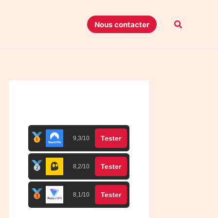
Recherche
Nous contacter
Top 3 meilleurs VPN
Tester
9,3/10
Tester
8,2/10
Tester
8,1/10