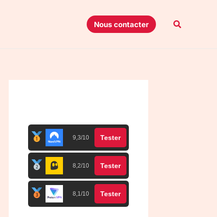
Recherche
Nous contacter
Top 3 meilleurs VPN
Tester
9,3/10
Tester
8,2/10
Tester
8,1/10