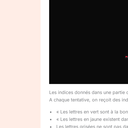
Les indices donnés dans une partie
A chaque tentative, on reçoit des ind
« Les lettres en vert sont à la bo
« Les lettres en jaune existent da
Les lettres grisées ne sont pas d