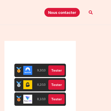
Recherche
Nous contacter
Top 3 meilleurs VPN
Tester
9,3/10
Tester
8,2/10
Tester
8,1/10