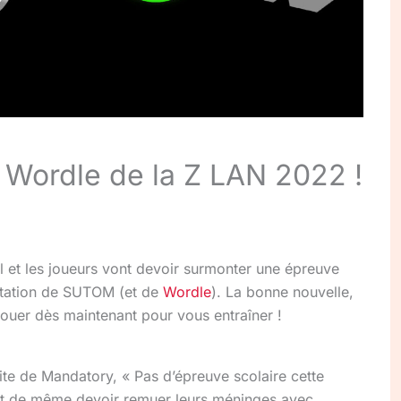
Wordle de la Z LAN 2022 !
l et les joueurs vont devoir surmonter une épreuve
ptation de SUTOM (et de
Wordle
). La bonne nouvelle,
jouer dès maintenant pour vous entraîner !
ite de Mandatory, « Pas d’épreuve scolaire cette
out de même devoir remuer leurs méninges avec