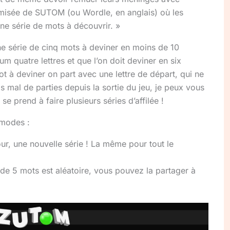
omisée de SUTOM (ou Wordle, en anglais) où les
e série de mots à découvrir. »
e série de cinq mots à deviner en moins de 10
m quatre lettres et que l’on doit deviner en six
 à deviner on part avec une lettre de départ, qui ne
s mal de parties depuis la sortie du jeu, je peux vous
 se prend à faire plusieurs séries d’affilée !
modes :
our, une nouvelle série ! La même pour tout le
 de 5 mots est aléatoire, vous pouvez la partager à