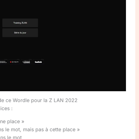
 de ce Wordle pour la Z LAN 2022
ices :
nne place »
ns le mot, mais pas à cette place »
ans le mot