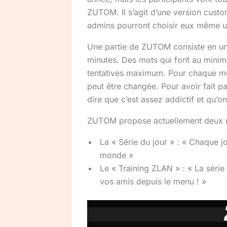
ZUTOM. Il s’agit d’une version cust
admins pourront choisir eux même un
Une partie de ZUTOM consiste en un
minutes. Des mots qui font au minimu
tentatives maximum. Pour chaque mot
peut être changée. Pour avoir fait pa
dire que c’est assez addictif et qu’on
ZUTOM propose actuellement deux 
La « Série du jour » : « Chaque j
monde »
Le « Training ZLAN » : « La série
vos amis depuis le menu ! »