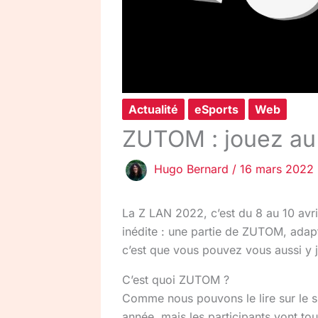
Actualité
eSports
Web
ZUTOM : jouez au 
Hugo Bernard
/
16 mars 2022
La Z LAN 2022, c’est du 8 au 10 avri
inédite : une partie de ZUTOM, ada
c’est que vous pouvez vous aussi y 
C’est quoi ZUTOM ?
Comme nous pouvons le lire sur le s
année, mais les participants vont t