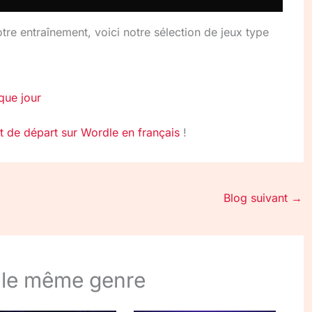
otre entraînement, voici notre sélection de jeux type
que jour
t de départ sur Wordle en français
!
Blog suivant
→
 le même genre