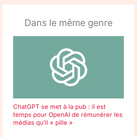
Dans le même genre
ChatGPT se met à la pub : il est
temps pour OpenAI de rémunérer les
médias qu’il « pille »