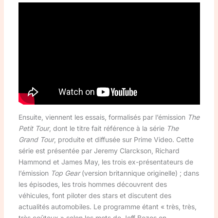
Ensuite, viennent les essais, formalisés par l’émission
The
Petit Tour
, dont le titre fait référence à la série
The
Grand Tour
, produite et diffusée sur Prime Video. Cette
série est présentée par Jeremy Clarckson, Richard
Hammond et James May, les trois ex-présentateurs de
l’émission
Top Gear
(version britannique originelle) ; dans
les épisodes, les trois hommes découvrent des
véhicules, font piloter des stars et discutent des
actualités automobiles. Le programme étant « très, très,
très coûteux » selon les mots de Jeff Bezos en