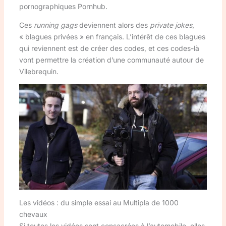
pornographiques Pornhub.
Ces
running gags
deviennent alors des
private jokes
,
« blagues privées » en français. L’intérêt de ces blagues
qui reviennent est de créer des codes, et ces codes-là
vont permettre la création d’une communauté autour de
Vilebrequin.
Les vidéos : du simple essai au Multipla de 1000
chevaux
Si toutes les vidéos sont consacrées à l’automobile, elles