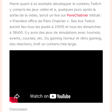
Pierre quant à lui souhaite développer le contenu Twitch
y compris les jeux vidéo et a, quelques jours après la
sortie de la vidéo, lancé un live sur
PereChabrier
intitulé :
« Première office de Père Chabrier ». Ses live Twitch
auront lieu tous les jeudis à 20h15 et tous les dimanches
à 18h00. Il y aura des jeux de simulations avec tournois,
events, courses, etc. Du gaming horreur et rétro gaming,
des réactions, bref un contenu très large.
Conclusion