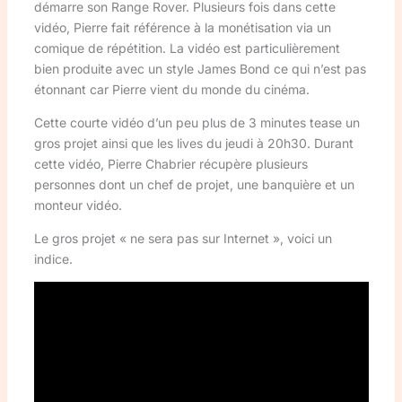
démarre son Range Rover. Plusieurs fois dans cette
vidéo, Pierre fait référence à la monétisation via un
comique de répétition. La vidéo est particulièrement
bien produite avec un style James Bond ce qui n’est pas
étonnant car Pierre vient du monde du cinéma.
Cette courte vidéo d’un peu plus de 3 minutes tease un
gros projet ainsi que les lives du jeudi à 20h30. Durant
cette vidéo, Pierre Chabrier récupère plusieurs
personnes dont un chef de projet, une banquière et un
monteur vidéo.
Le gros projet « ne sera pas sur Internet », voici un
indice.