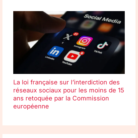
La loi française sur l’interdiction des
réseaux sociaux pour les moins de 15
ans retoquée par la Commission
européenne