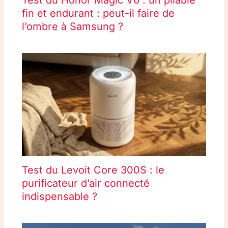
Test du Honor Magic V6 : un pliable
fin et endurant : peut-il faire de
l’ombre à Samsung ?
Test du Levoit Core 300S : le
purificateur d’air connecté
indispensable ?