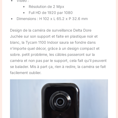
Vidéo :
Résolution de 2 Mpx
Full HD de 1920 par 1080
Dimensions : H 102 x L 65.2 x P 32.6 mm
Design de la caméra de surveillance Delta Dore
Juchée sur son support et faite en plastique noir et
blanc, la Tycam 1100 Indoor saura se fondre dans
n’importe quel décor, grâce à un design compact et
sobre. petit problème, les câbles passeront sur la
caméra et non pas par le support, cela fait qu’il peuvent
se balader. Mis à part ça, rien à redire, la caméra se fait
facilement oublier.