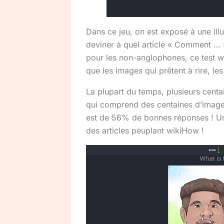
Dans ce jeu, on est exposé à une illu
deviner à quel article « Comment … »
pour les non-anglophones, ce test wi
que les images qui prêtent à rire, les
La plupart du temps, plusieurs centai
qui comprend des centaines d’images 
est de 56% de bonnes réponses ! Un 
des articles peuplant wikiHow !