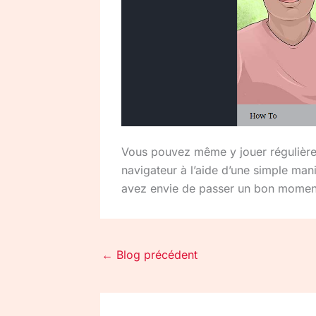
Vous pouvez même y jouer régulière
navigateur à l’aide d’une simple manip
avez envie de passer un bon moment, 
←
Blog précédent