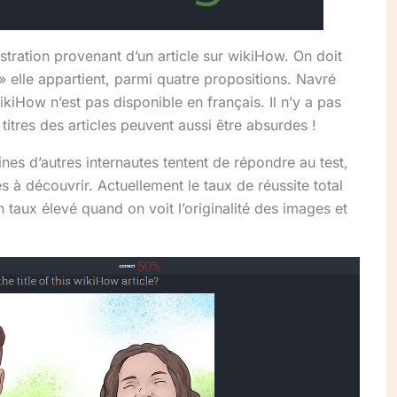
stration provenant d’un article sur wikiHow. On doit
 elle appartient, parmi quatre propositions. Navré
kiHow n’est pas disponible en français. Il n’y a pas
 titres des articles peuvent aussi être absurdes !
nes d’autres internautes tentent de répondre au test,
à découvrir. Actuellement le taux de réussite total
taux élevé quand on voit l’originalité des images et