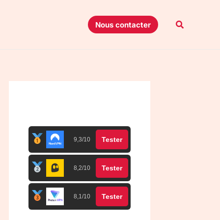
Recherche
Nous contacter
Top 3 meilleurs VPN
Tester
9,3/10
Tester
8,2/10
Tester
8,1/10