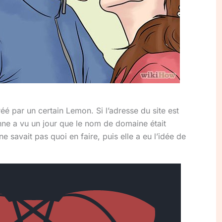
créé par un certain Lemon. Si l’adresse du site est
onne a vu un jour que le nom de domaine était
 ne savait pas quoi en faire, puis elle a eu l’idée de