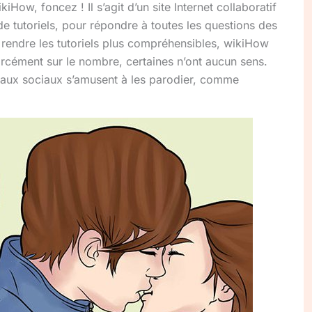
How, foncez ! Il s’agit d’un site Internet collaboratif
 de tutoriels, pour répondre à toutes les questions des
 rendre les tutoriels plus compréhensibles, wikiHow
Forcément sur le nombre, certaines n’ont aucun sens.
seaux sociaux s’amusent à les parodier, comme