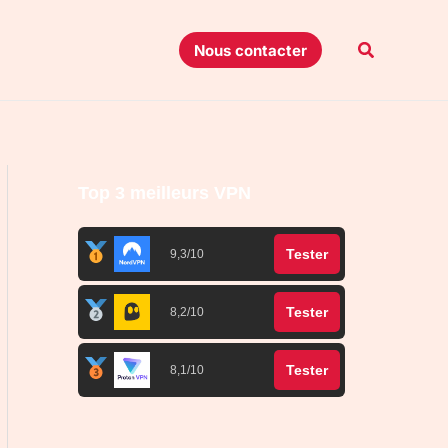
Recherche
Nous contacter
Top 3 meilleurs VPN
Tester
9,3/10
Tester
8,2/10
Tester
8,1/10