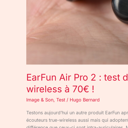
à
70€
!
EarFun Air Pro 2 : test
wireless à 70€ !
Image & Son
,
Test
/
Hugo Bernard
Testons aujourd’hui un autre produit EarFun apr
écouteurs true-wireless aussi mais qui adopten
différence que ceux-ci sont intra-auriculaires. M