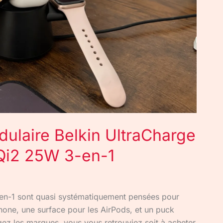
dulaire Belkin UltraCharge
 Qi2 25W 3-en-1
-en-1 sont quasi systématiquement pensées pour
hone, une surface pour les AirPods, et un puck
gez les marques, vous vous retrouviez soit à acheter