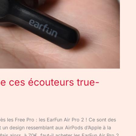
 de ces écouteurs true-
ès les Free Pro : les EarFun Air Pro 2 ! Ce sont des
t un design ressemblant aux AirPods d’Apple à la
ais alors, à 70€, faut-il acheter les EarFun Air Pro 2