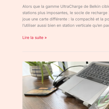
Alors que la gamme UltraCharge de Belkin cible
stations plus imposantes, le socle de recharg
joue une carte différente : la compacité et la 
l’utiliser aussi bien en station verticale qu’en pa
Lire la suite »
Station
de
recharge
modulaire
Belkin
UltraCharge
WIZ052
: