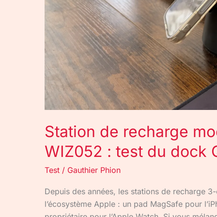
test
du
dock
Qi2
25W
3-
en-
1
Station de recharge mo
WIZ052 : test du dock
Test
/
Gauthier Phion
Depuis des années, les stations de recharge 3
l’écosystème Apple : un pad MagSafe pour l’iP
propriétaire pour l’Apple Watch. Si vous mélan