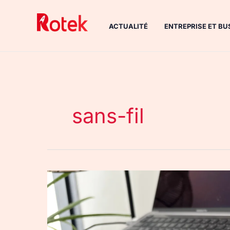
Aller
au
ACTUALITÉ
ENTREPRISE ET BU
contenu
sans-fil
Socle
de
recharge
2-