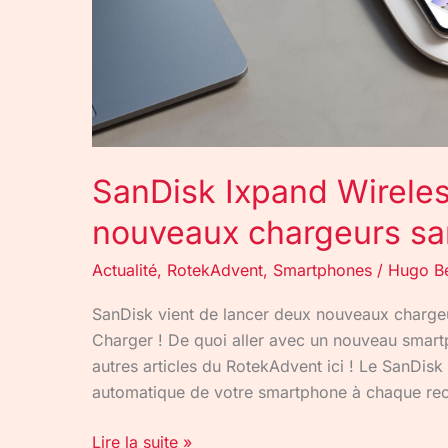
SanDisk Ixpand Wireles
nouveaux chargeurs san
Actualité
,
RotekAdvent
,
Smartphones
/
Hugo B
SanDisk vient de lancer deux nouveaux charge
Charger ! De quoi aller avec un nouveau smartp
autres articles du RotekAdvent ici ! Le SanDis
automatique de votre smartphone à chaque rec
Lire la suite »