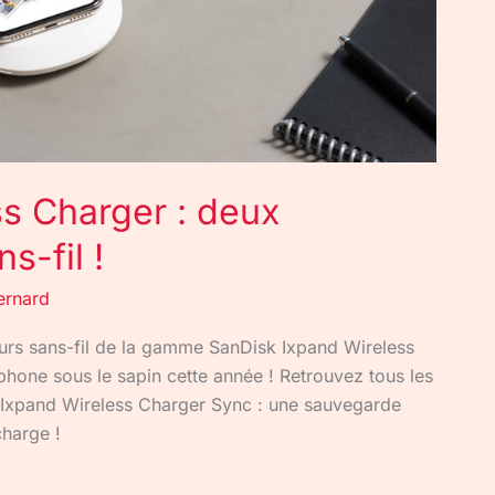
s Charger : deux
s-fil !
ernard
urs sans-fil de la gamme SanDisk Ixpand Wireless
hone sous le sapin cette année ! Retrouvez tous les
k Ixpand Wireless Charger Sync : une sauvegarde
harge !