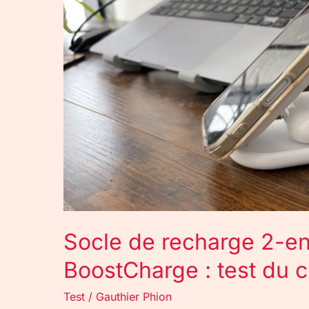
en-
1
pliable
Belkin
BoostCharge
:
test
du
chargeur
Qi2
15W
Socle de recharge 2-en-
BoostCharge : test du 
Test
/
Gauthier Phion